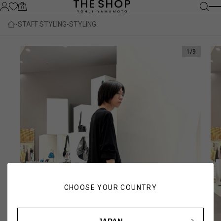
0
STAFF STYLING
STYLING
1
/
9
CHOOSE YOUR COUNTRY