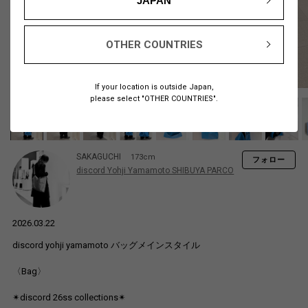
JAPAN
OTHER COUNTRIES
If your location is outside Japan,
please select "OTHER COUNTRIES".
SAKAGUCHI
173cm
フォロー
discord Yohji Yamamoto SHIBUYA PARCO
2026.03.22
discord yohji yamamoto バッグメインスタイル
〈Bag〉
✴︎discord 26ss collections✴︎