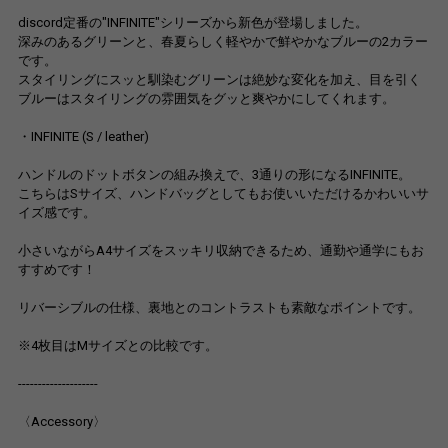
discord定番の"INFINITE"シリーズから新色が登場しました。
深みのあるグリーンと、春夏らしく軽やかで鮮やかなブルーの2カラー
です。
スタイリングにスッと馴染むグリーンは絶妙な変化を加え、目を引く
ブルーはスタイリングの雰囲気をグッと爽やかにしてくれます。
・INFINITE (S / leather)
ハンドルのドットボタンの組み換えで、3通りの形になるINFINITE。
こちらはSサイズ、ハンドバッグとしてもお使いいただけるかわいいサ
イズ感です。
小さいながらA4サイズをスッキリ収納できるため、通勤や通学にもお
すすめです！
リバーシブルの仕様、裏地とのコントラストも素敵なポイントです。
※4枚目はMサイズとの比較です。
--------------------
〈Accessory〉