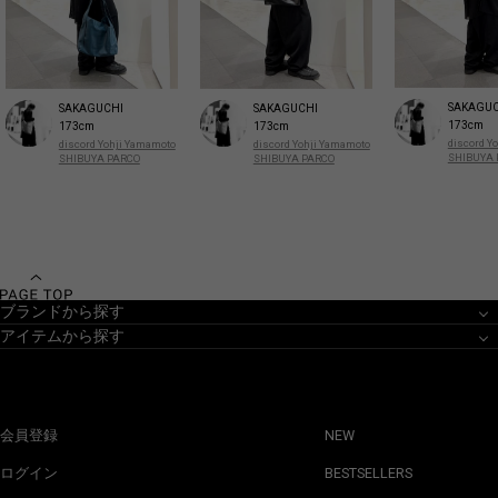
SAKAGUC
SAKAGUCHI
SAKAGUCHI
173cm
173cm
173cm
discord Y
discord Yohji Yamamoto
discord Yohji Yamamoto
SHIBUYA 
SHIBUYA PARCO
SHIBUYA PARCO
ブランドから探す
アイテムから探す
会員登録
NEW
ログイン
BESTSELLERS