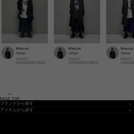
Mikazuki
Mikazuki
Mikazuki
167cm
167cm
167cm
Ground Y
Ground Y
Ground Y
SHINSAIBASHI PARCO
SHINSAIBASHI PARCO
SHINSAIB
ブランドから探す
アイテムから探す