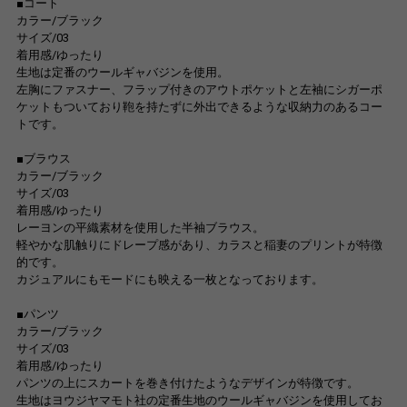
■コート
カラー/ブラック
サイズ/03
着用感/ゆったり
生地は定番のウールギャバジンを使用。
左胸にファスナー、フラップ付きのアウトポケットと左袖にシガーポ
ケットもついており鞄を持たずに外出できるような収納力のあるコー
トです。
■ブラウス
カラー/ブラック
サイズ/03
着用感/ゆったり
レーヨンの平織素材を使用した半袖ブラウス。
軽やかな肌触りにドレープ感があり、カラスと稲妻のプリントが特徴
的です。
カジュアルにもモードにも映える一枚となっております。
■パンツ
カラー/ブラック
サイズ/03
着用感/ゆったり
パンツの上にスカートを巻き付けたようなデザインが特徴です。
生地はヨウジヤマモト社の定番生地のウールギャバジンを使用してお