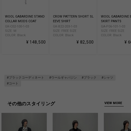
WOOL GABARDINE STAND
CROW PATTERN SHORT SL
WOOL GABARDINE
COLLAR MODS COAT
EEVE SHIRT
SKIRT PANTS
GK-C02-100-1-03
GK-B22-203-1-03
GA-P06-101-1-03
SIZE: M
SIZE: FREE SIZE
SIZE: FREE SIZE
COLOR: Black
COLOR: Black
COLOR: Black
¥ 148,500
¥ 82,500
¥ 
#ブラックコーディネート
#ウールギャバジン
#ブラック
#シャツ
#コート
その他のスタイリング
VIEW MORE