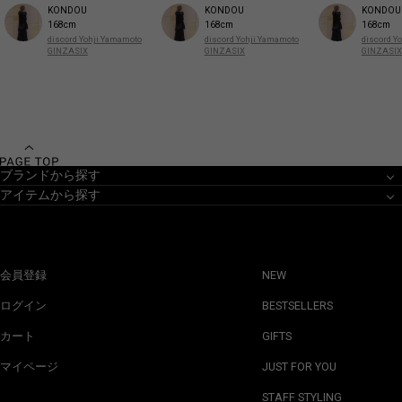
KONDOU
KONDOU
KONDOU
168cm
168cm
168cm
discord Yohji Yamamoto
discord Yohji Yamamoto
discord Y
GINZASIX
GINZASIX
GINZASIX
ブランドから探す
アイテムから探す
会員登録
NEW
ログイン
BESTSELLERS
カート
GIFTS
マイページ
JUST FOR YOU
STAFF STYLING