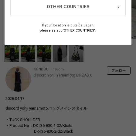
OTHER COUNTRIES
If your location is outside Japan,
please select "OTHER COUNTRIES".
KONDOU
168cm
フォロー
discord Yohji Yamamoto GINZASIX
2026.04.17
discord yohji yamamotoバッグメインスタイル
・TUCK SHOULDER
・Product No：DK-I36-830-1-02/Khaki
DK-I36-830-2-02/Black