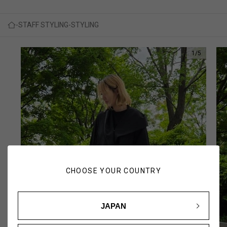
STAFF STYLING
STYLING
1
/
5
CHOOSE YOUR COUNTRY
JAPAN