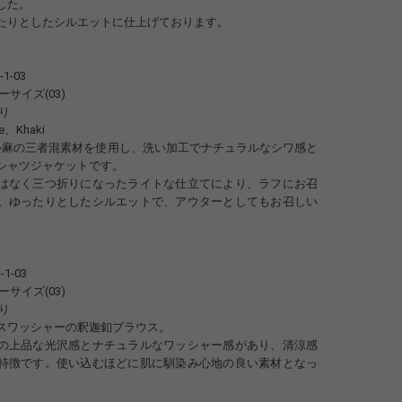
した。
たりとしたシルエットに仕上げております。
-1-03
サイズ(03)
り
、Khaki
ル麻の三者混素材を使用し、洗い加工でナチュラルなシワ感と
シャツジャケットです。
はなく三つ折りになったライトな仕立てにより、ラフにお召
。ゆったりとしたシルエットで、アウターとしてもお召しい
-1-03
サイズ(03)
り
スワッシャーの釈迦釦ブラウス。
の上品な光沢感とナチュラルなワッシャー感があり、清涼感
特徴です。使い込むほどに肌に馴染み心地の良い素材となっ