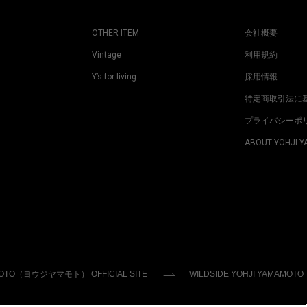
OTHER ITEM
会社概要
Vintage
利用規約
Y’s for living
採用情報
特定商取引法に
プライバシーポ
ABOUT YOHJI 
MOTO（ヨウジヤマモト） OFFICIAL SITE
WILDSIDE YOHJI YAMAMOTO