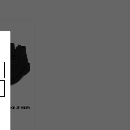
VAS LACE-UP BIKER
-05
k