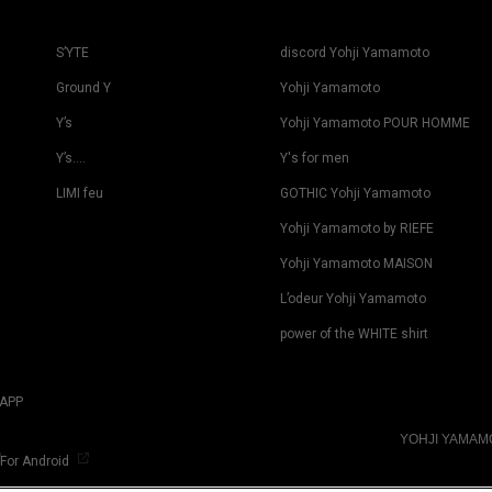
S’YTE
discord Yohji Yamamoto
Ground Y
Yohji Yamamoto
Y’s
Yohji Yamamoto POUR HOMME
Y’s….
Y's for men
LIMI feu
GOTHIC Yohji Yamamoto
Yohji Yamamoto by RIEFE
Yohji Yamamoto MAISON
L’odeur Yohji Yamamoto
power of the WHITE shirt
APP
YOHJI YAMA
For Android