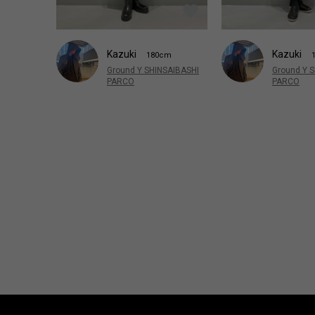
Kazuki
Kazuki
180cm
Ground Y SHINSAIBASHI
Ground Y 
PARCO
PARCO