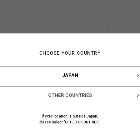
CHOOSE YOUR COUNTRY
JAPAN
OTHER COUNTRIES
If your location is outside Japan,
NEN CANVAS SHAKA B
WOOL GABARDINE BALLOON PAN
COTTON CAN
RT
TS
BOOTS
please select "OTHER COUNTRIES".
1-03
GA-P03-101-1-03
GA-E01-060-1
SIZE
SIZE: FREE SIZE
SIZE: 27
e
COLOR: Black
COLOR: Blac