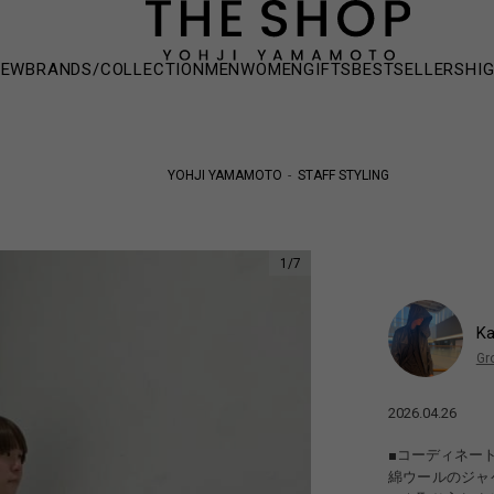
NEW
BRANDS/COLLECTION
MEN
WOMEN
GIFTS
BESTSELLERS
HI
YOHJI YAMAMOTO
STAFF STYLING
1
/
7
Ka
Gr
2026.04.26
■コーディネー
綿ウールのジャ