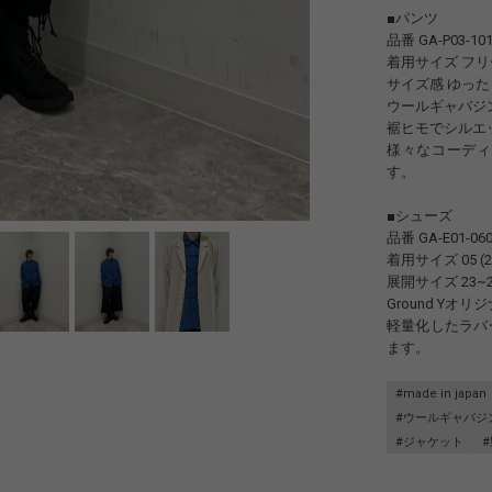
■パンツ
品番 GA-P03-101
着用サイズ フリー
サイズ感 ゆった
ウールギャバジ
裾ヒモでシルエ
様々なコーディ
す。
■シューズ
品番 GA-E01-060
着用サイズ 05 (2
展開サイズ 23~2
Ground Y
軽量化したラバ
ます。
#made in japan
#ウールギャバジ
#ジャケット