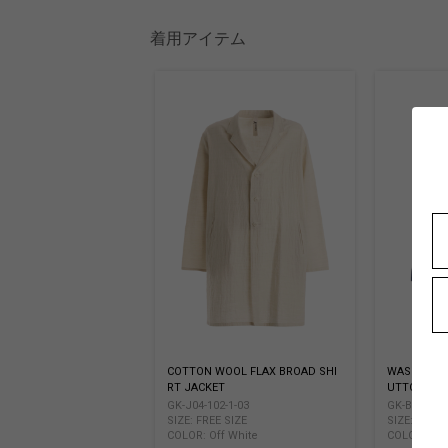
着用アイテム
COTTON WOOL FLAX BROAD SHI
WASHED LI
RT JACKET
UTTON SHI
GK-J04-102-1-03
GK-B09-301-
SIZE: FREE SIZE
SIZE: FREE 
COLOR: Off White
COLOR: Blu