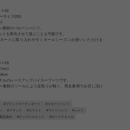
-1-03
サイズ(03)
り
ン素材のバルーンパンツ。
ットを変化させて遊ぶことも可能です。
ネートに取り入れやすくオールシーズンお使いいただけま
-1-05
7cm)
8cm
オリジナルのレースアップバイカーブーツです。
ー素材のソールにより足取りが軽く、男女兼用でお召し頂け
#ブラックコーディネート
#スカートパンツ
ン
#ブラック
#ホワイト
#ワイドパンツ
#シャツ
#製品染め
#ビッグシルエット
#モードスタイル