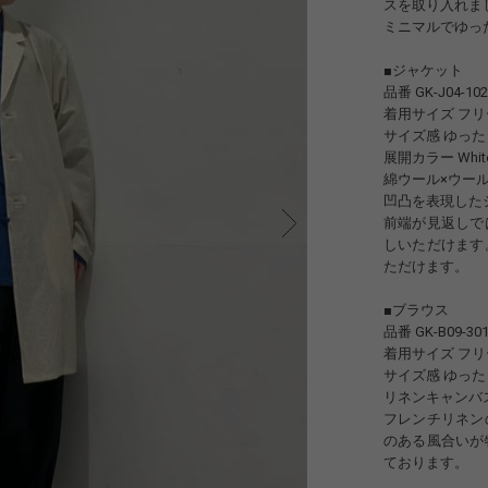
スを取り入れま
ミニマルでゆっ
■ジャケット
品番 GK-J04-102
着用サイズ フリー
サイズ感 ゆった
展開カラー White
綿ウール×ウー
凹凸を表現した
前端が見返しで
しいただけます
ただけます。
■ブラウス
品番 GK-B09-301
着用サイズ フリー
サイズ感 ゆった
リネンキャンバ
フレンチリネン
のある風合いが
ております。