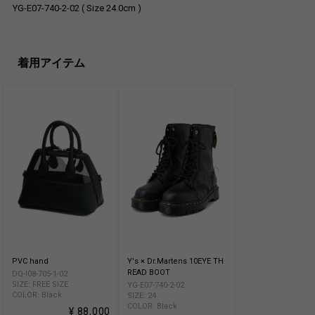
YG-E07-740-2-02 ( Size 24.0cm )
着用アイテム
PVC hand
Y's × Dr.Martens 10EYE TH
READ BOOT
DQ-I08-705-1-02
SIZE: FREE SIZE
YG-E07-740-2-02
COLOR: Black
SIZE: 24
COLOR: Black
¥ 88,000