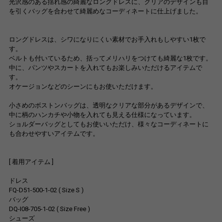
光沢感のある揺れ感の綺麗なロングドレスに、クリアのデザインも目
を引くバッグを合わせて綺麗めなコーディネートに仕上げました。
ロングドレスは、シワになりにくい素材でお手入れもしやすい1枚で
す。
ベルトも付いているため、括ってメリハリをつけても綺麗な1枚です。
中に、パンツやスカートを入れてもお楽しみいただけるアイテムで
す。
オケージョンなどのシーンにもお使いただけます。
小さめのボストンバッグは、透明なクリアな部分があるデザインで、
中に柄のハンカチや小物を入れても見える仕様になっています。
ショルダーバッグとしてもお使いいただけ、様々なコーディネートに
も合わせやすいアイテムです。
[ 着用アイテム ]
ドレス
FQ-D51-500-1-02 ( Size S )
バッグ
DQ-I08-705-1-02 ( Size Free )
シューズ