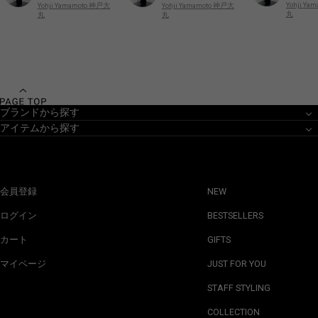
Yohji Y
Yohji Yamamoto 神戸大
Yohji Yamamoto 神戸大
丸
丸
丸
ブランドから探す
アイテムから探す
会員登録
NEW
ログイン
BESTSELLERS
カート
GIFTS
マイページ
JUST FOR YOU
STAFF STYLING
COLLECTION