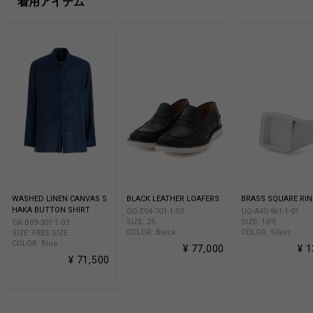
着用アイテム
WASHED LINEN CANVAS S
BLACK LEATHER LOAFERS
BRASS SQUARE RI
HAKA BUTTON SHIRT
GG-E04-701-1-03
UQ-A40-961-1-01
SIZE: 25
SIZE: 13号
GK-B09-301-1-03
COLOR: Black
COLOR: Silver
SIZE: FREE SIZE
COLOR: Blue
¥ 77,000
¥ 
¥ 71,500