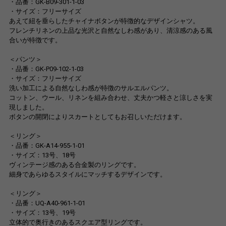
・品番：GK-B09-301-1-03
・サイズ：フリーサイズ
あえて紐を垂らしたチャイナボタンが特徴的なデザインシャツ。
フレンチリネンの上品な光沢と自然なしわ感があり、清涼感のある風
合いが特徴です。
＜パンツ＞
・品番：GK-P09-102-1-03
・サイズ：フリーサイズ
洗い加工による自然なしわ感が特徴のサルエルパンツ。
コットン、ウール、リネンを組み合わせ、丈夫かつ軽さと涼しさを実
現しました。
ボタンの開閉によりスカートとしてもお召しいただけます。
＜リング＞
・品番：GK-A14-955-1-01
・サイズ：13号、18号
ヴィンテージ感のある合金製のリングです。
細身であらゆるスタイルにマッチするデザインです。
＜リング＞
・品番：UQ-A40-961-1-01
・サイズ：13号、19号
立体的で奥行きのあるスクエア型リングです。