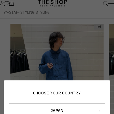
0
STAFF STYLING
STYLING
1
/
6
CHOOSE YOUR COUNTRY
JAPAN