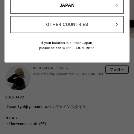
JAPAN
OTHER COUNTRIES
If your location is outside Japan,
please select "OTHER COUNTRIES".
KUROSAWA
158cm
フォロー
discord Yohji Yamamoto ISETAN SHINJUKU
2026.04.22
discord yohji yamamotoバッグメインスタイル
▼BAG
・Unevenness tote (PE)