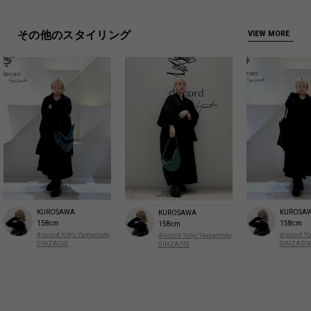
その他のスタイリング
VIEW MORE
KUROSAWA
KUROSA
KUROSAWA
158cm
158cm
158cm
discord Yohji Yamamoto
discord Y
discord Yohji Yamamoto
GINZASIX
GINZASIX
GINZASIX