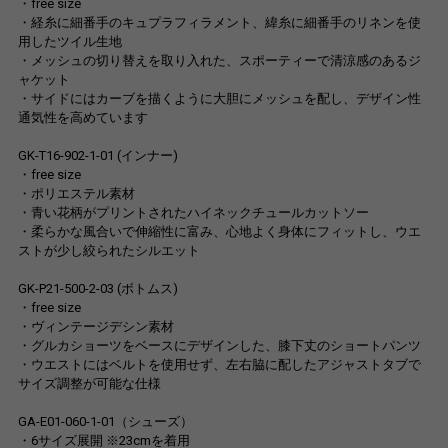
・free size
・経糸に細番手のキュプラフィラメント、緯糸に細番手のリネンを使
用したツイル生地
・メッシュの切り替えを取り入れた、スポーティーで清涼感のあるジ
ャケット
・サイドにはカーブを描くように大胆にメッシュを配し、デザイン性
通気性を高めています
GK-T16-902-1-01 (インナー)
・free size
・ポリエステル素材
・青い花柄がプリントされたハイネックチュールカットソー
・柔らかな風合いで伸縮性に富み、心地よく身体にフィットし、ウエ
ストが少し絞られたシルエット
GK-P21-500-2-03 (ボトムス)
・free size
・ヴィンテージデシン素材
・グルカショーツをベースにデザインした、膝下丈のショートパンツ
・ウエストにはベルトを使用せず、左右脇に配したアジャストタブで
サイズ調整が可能な仕様
GA-E01-060-1-01（シューズ）
・6サイズ展開 ※23cmを着用