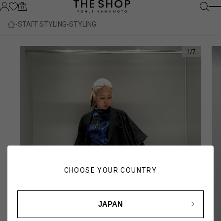
0
STAFF STYLING
STYLING
1
/
7
CHOOSE YOUR COUNTRY
JAPAN