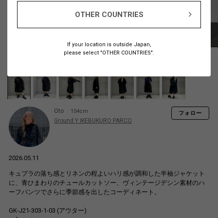
OTHER COUNTRIES
If your location is outside Japan,
please select "OTHER COUNTRIES".
Oto
154cm
フォロー
Ground Y IKEBUKURO PARCO
2026.05.11
キュプラの落ち感とリネンの程よいハリ感が調和した半袖ジャケット
に、青ひまわりのチュールカットソー、ヴィンテージデシン素材のハ
ーフパンツでさらに季節感を出したコーディネート。
GK-J21-303-1-03 (アウター)