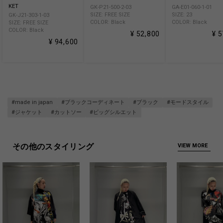
KET
GK-P21-500-2-03
GA-E01-060-1-01
SIZE: FREE SIZE
SIZE: 23
GK-J21-303-1-03
COLOR: Black
COLOR: Black
SIZE: FREE SIZE
COLOR: Black
¥ 52,800
¥ 
¥ 94,600
#made in japan
#ブラックコーディネート
#ブラック
#モードスタイル
#ジャケット
#カットソー
#ビッグシルエット
その他のスタイリング
VIEW MORE