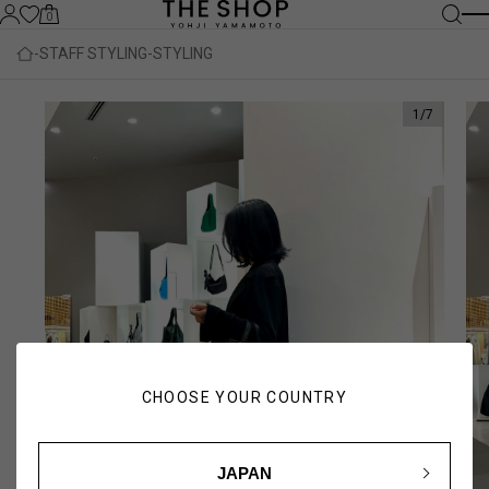
0
STAFF STYLING
STYLING
1
/
7
CHOOSE YOUR COUNTRY
JAPAN