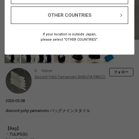
OTHER COUNTRIES
If your location is outside Japan,
please select "OTHER COUNTRIES".
S
162cm
フォロー
discord Yohji Yamamoto SHIBUYA PARCO
2026.05.08
discord yohji yamamoto バッグメインスタイル
【Bag】
・TULIPS(S)