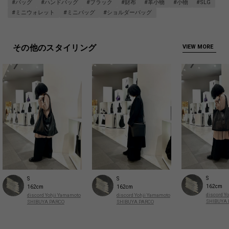
#バッグ
#ハンドバッグ
#ブラック
#財布
#革小物
#小物
#SLG
#ミニウォレット
#ミニバッグ
#ショルダーバッグ
その他のスタイリング
VIEW MORE
S
S
S
162cm
162cm
162cm
discord Y
discord Yohji Yamamoto
discord Yohji Yamamoto
SHIBUYA 
SHIBUYA PARCO
SHIBUYA PARCO