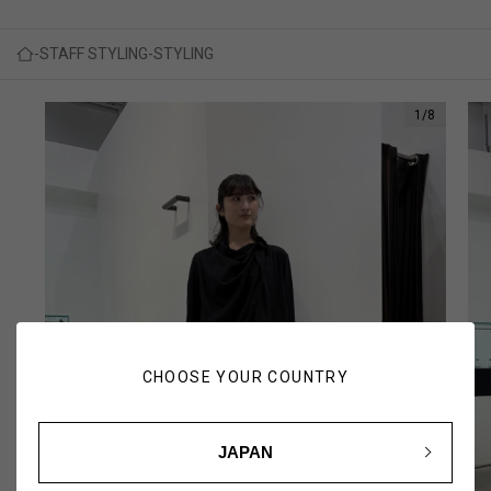
STAFF STYLING
STYLING
1
/
8
CHOOSE YOUR COUNTRY
JAPAN