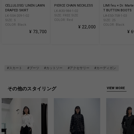
CELLULOSE/ LINEN LAWN
PIERCE CHAIN NECKLESS
LIMI feu × Dr. Mart
DRAPED SKIRT
T BUTTON BOOTS
LK-A30-984-1-02
SIZE: FREE SIZE
LK-S04-209-1-02
LA-E50-758-1-03
COLOR: Red
SIZE: S
SIZE: 25
COLOR: Black
COLOR: Black
¥ 22,000
¥ 73,700
¥ 
#スカート
#ブーツ
#カットソー
#アクセサリー
#カーディガン
その他のスタイリング
VIEW MORE