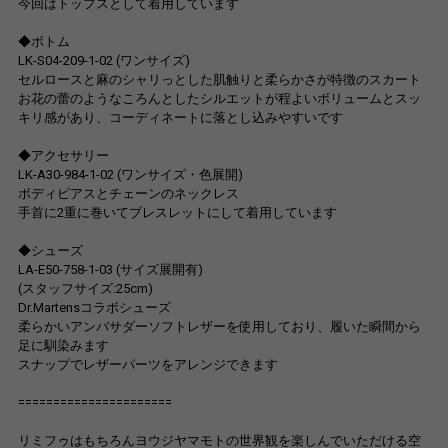
今回はトップスとして着用しています
◆ボトム
LK-S04-209-1-02 (ワンサイズ)
セルロースと麻のシャリっとした肌触りと柔らかさが特徴のスカート
お花の蕾のようなころんとしたシルエットが程よいボリュームとスッ
キリ感があり、コーディネートに落とし込みやすいです
◆アクセサリー
LK-A30-984-1-02 (ワンサイズ・色展開)
ボディピアスとチェーンのネックレス
手首に2重に巻いてブレスレットにして着用しています
◆シューズ
LA-E50-758-1-03 (サイズ展開有)
(スタッフサイズ:25cm)
Dr.Martensコラボシューズ
柔らかいアンバサダーソフトレザーを使用しており、履いた瞬間から
足に馴染みます
スナップでレザーパーツをアレンジできます
======================
リミフゥはもちろんヨウジヤマモトの世界観を楽しんでいただける空