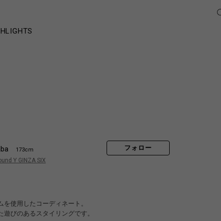
GHLIGHTS
フォロー
aba
173cm
ound Y GINZA SIX
ムを使用したコーディネート。
た遊びのあるスタイリングです。