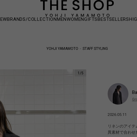
NEW
BRANDS/COLLECTION
MEN
WOMEN
GIFTS
BESTSELLERS
HI
YOHJI YAMAMOTO
STAFF STYLING
1
/
5
B
Gr
2026.05.11
リネンのアイテ
異素材で合わせ