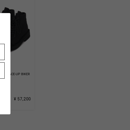
VAS LACE-UP BIKER
-04
k
¥ 57,200