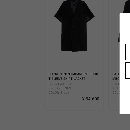
CUPRO/LINEN GABARDINE SHOR
CATCH WA
T SLEEVE SHIRT JACKET
MBO T-SHI
GK-J21-303-1-03
GA-T06-042-
SIZE: FREE SIZE
SIZE: FREE 
COLOR: Black
COLOR: Bla
¥ 94,600