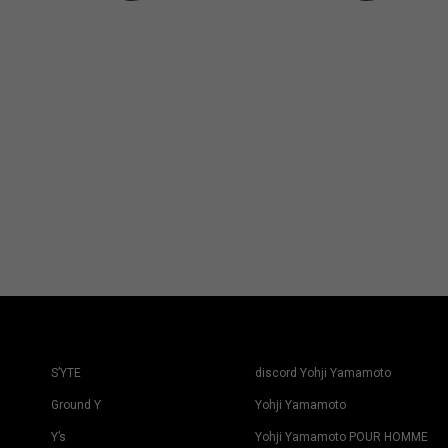
S’YTE
discord Yohji Yamamoto
Ground Y
Yohji Yamamoto
Y’s
Yohji Yamamoto POUR HOMME