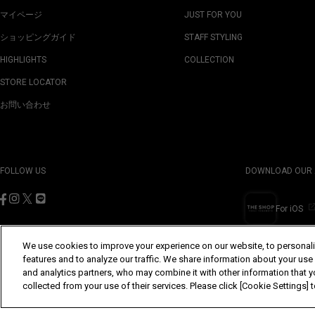
マイページ
JUST FOR YOU
ショッピングガイド
STAFF STYLING
HIGHLIGHTS
COLLECTION
STORE LOCATOR
お問い合わせ
FOLLOW US
DOWNLOAD OUR 
For iOS
We use cookies to improve your experience on our website, to personali
features and to analyze our traffic. We share information about your use
and analytics partners, who may combine it with other information that y
©Yohji Yamamoto Inc. All Rights Reserved.
collected from your use of their services. Please click [Cookie Settings]