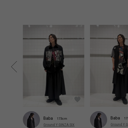
Baba
Baba
1
173cm
Ground Y G
Ground Y GINZA SIX