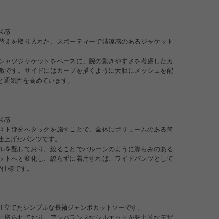
ズ感
替えを取り入れた、スポーティーで清涼感のあるジャケット
シャツジャケットをベースに、腕の動きやすさを考慮したカ
徴です。サイドにはカーブを描くように大胆にメッシュを配
と通気性を高めています。
ズ感
スト部分へタックを施すことで、全体にボリュームのある筒
仕上げたパンツです。
ルを配しており、絞ることでバルーンのように膨らみのある
ットへと変化し、絞らずに着用すれば、ワイドパンツとして
Y仕様です。
3
仕立てたシンプルな長袖ジャンボカットソーです。
に取られており、アンバランスなシルエットが魅力的なデザ