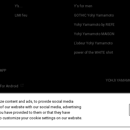
Y’s….
Y's for men
LIMI feu
GOTHIC Yohji Yamamoto
Yohji Yamamoto by RIEFE
Yohji Yamamoto MAISON
L’odeur Yohji Yamamoto
power of the WHITE shirt
APP
YOHJI YAMA
For Android
ze content and ads, to provide social media
 of our website with our social media, advertising
ou have provided to them or that they have
 to customize your cookie settings on our website.