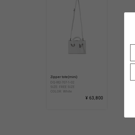
Zipper tote(mini)
DQ-I82-707-1-02
SIZE: FREE SIZE
COLOR: White
¥ 63,800