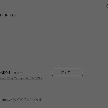
GHLIGHTS
フォロー
ONDOU
168cm
scord Yohji Yamamoto GINZASIX
ji yamamotoバッグメインスタイル