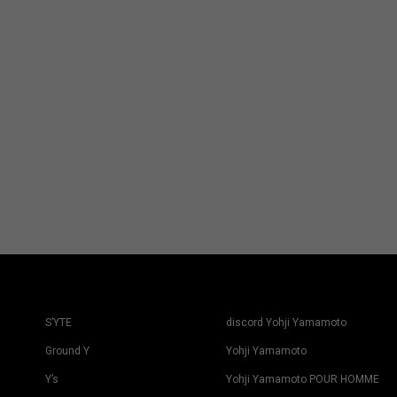
S’YTE
discord Yohji Yamamoto
Ground Y
Yohji Yamamoto
Y’s
Yohji Yamamoto POUR HOMME