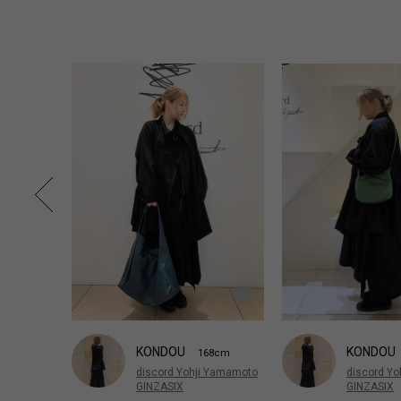
KONDOU
KONDOU
168cm
discord Yohji Yamamoto
discord Y
GINZASIX
GINZASIX