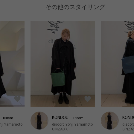
その他のスタイリング
KONDOU
KOND
168cm
168cm
ohji Yamamoto
discord Yohji Yamamoto
discor
GINZASIX
GINZA