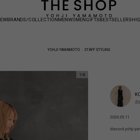
NEW
BRANDS/COLLECTION
MEN
WOMEN
GIFTS
BESTSELLERS
HI
YOHJI YAMAMOTO
STAFF STYLING
1
/
6
K
di
2026.05.11
discord yoh