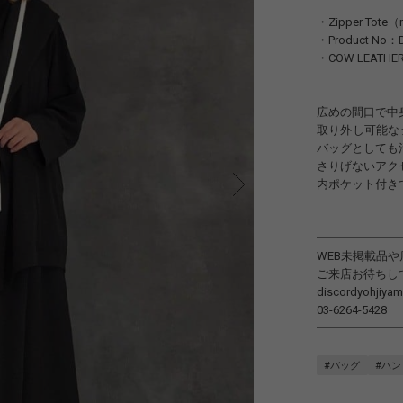
・Zipper Tote（
・Product No：DQ
・COW LEATHE
広めの間口で中
取り外し可能な
バッグとしても
さりげないアク
内ポケット付き
━━━━━━━
WEB未掲載品
ご来店お待ちし
discordyohjiya
03-6264-5428
━━━━━━━
#バッグ
#ハ