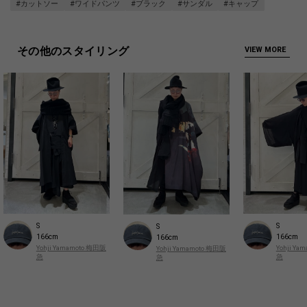
#カットソー
#ワイドパンツ
#ブラック
#サンダル
#キャップ
その他のスタイリング
VIEW MORE
S
S
S
166cm
166cm
166cm
Yohji Yamamoto 梅田阪
Yohji Y
Yohji Yamamoto 梅田阪
急
急
急