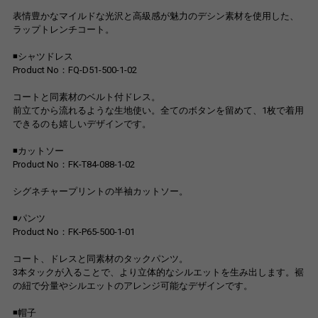
表情豊かなマイルドな光沢と高級感が魅力のデシン素材を使用した、
ラップトレンチコート。
◾️シャツドレス
Product No：FQ-D51-500-1-02
コートと同素材のベルト付ドレス。
前立てから流れるような生地使い。全てのボタンを留めて、1枚で着用
できるのも嬉しいデザインです。
◾️カットソー
Product No：FK-T84-088-1-02
シグネチャープリントの半袖カットソー。
◾️パンツ
Product No：FK-P65-500-1-01
コート、ドレスと同素材のタックパンツ。
3本タックが入ることで、より立体的なシルエットを生み出します。裾
の紐で分量やシルエットのアレンジ可能なデザインです。
◾️帽子