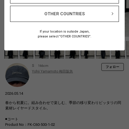
OTHER COUNTRIES
If your location is outside Japan,
please select "OTHER COUNTRIES".
S
166cm
フォロー
Yohji Yamamoto 梅田阪急
2026.05.14
春から初夏に。組み合わせで楽しむ、季節の移り変わりピッタリの同
素材レイヤードスタイル。
◾️コート
Product No：FK-C60-500-1-02