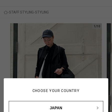
STAFF STYLING
STYLING
1
/
10
CHOOSE YOUR COUNTRY
JAPAN