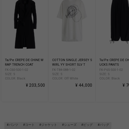
Ta/Pe CREPE DE CHINE W
COTTON SINGLE JERSEY S
Ta/Pe CREPE DE CH
RAP TRENCH COAT
WIRL YY SHORT SLV T
UCKS PANTS
FK-C60-500-1-02
FK-T84-088-1-02
FK-P65-500-1-02
SIZE: S
SIZE: S
SIZE: S
COLOR: Black
COLOR: Off White
COLOR: Black
¥ 203,500
¥ 44,000
¥ 
#パンツ
#コート
#ジャケット
#シューズ
#ビッグ
#バッグ