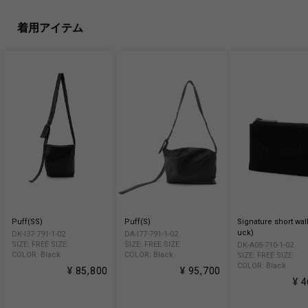
着用アイテム
Puff(SS)
Puff(S)
Signature short wal
uck)
DK-I37-791-1-02
DA-I77-791-1-02
SIZE: FREE SIZE
SIZE: FREE SIZE
DK-A05-710-1-02
COLOR: Black
COLOR: Black
SIZE: FREE SIZE
COLOR: Black
¥ 85,800
¥ 95,700
¥ 