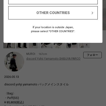
OTHER COUNTRIES
If your location is outside Japan,
please select "OTHER COUNTRIES".
MUROI
167cm
フォロー
discord Yohji Yamamoto SHIBUYA PARCO
2026.05.13
discord yohji yamamoto バッグメインスタイル
〈Bag〉
・Puff(SS)
¥ 85,800(税込)