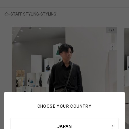
STAFF STYLING
STYLING
1
/
7
CHOOSE YOUR COUNTRY
JAPAN