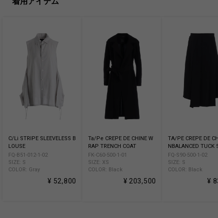
着用アイテム
C/Li STRIPE SLEEVELESS B
Ta/Pe CREPE DE CHINE W
TA/PE CREPE DE CH
LOUSE
RAP TRENCH COAT
NBALANCED TUCK 
FQ-B51-012-1-02
FK-C60-500-1-01
FQ-S90-500-1-02
SIZE: S
SIZE: XS
SIZE: S
COLOR: Gray
COLOR: Black
COLOR: Black
¥ 52,800
¥ 203,500
¥ 