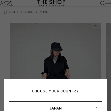
0
STAFF STYLING
STYLING
1
/
10
CHOOSE YOUR COUNTRY
JAPAN