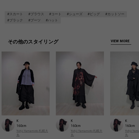
#スカート
#ブラウス
#コート
#シューズ
#ビッグ
#カットソー
#ブラック
#ブーツ
#ハット
その他のスタイリング
VIEW MORE
K
K
K
160cm
160cm
160cm
Yohji Yamamoto 札幌大
Yohji Yamamoto 札幌大
Yohji Y
丸
丸
丸