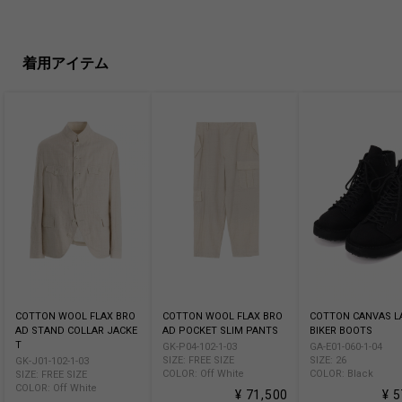
着用アイテム
COTTON WOOL FLAX BRO
COTTON WOOL FLAX BRO
COTTON CANVAS L
AD STAND COLLAR JACKE
AD POCKET SLIM PANTS
BIKER BOOTS
T
GK-P04-102-1-03
GA-E01-060-1-04
SIZE: FREE SIZE
SIZE: 26
GK-J01-102-1-03
COLOR: Off White
COLOR: Black
SIZE: FREE SIZE
COLOR: Off White
¥ 71,500
¥ 