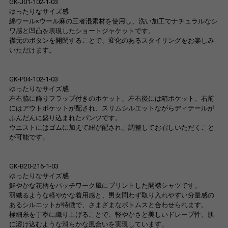
GK-J01-102-1-03
ゆったりなサイズ感
綿ウール×ウール麻の三者混素材を使用し、洗い加工でナチュラルなシ
ワ感と凹凸を表現したショートジャケットです。
襟元のボタンを開閉することで、変化のあるスタイリングをお楽しみ
いただけます。
GK-P04-102-1-03
ゆったりなサイズ感
左右脇に飾りフラップ付きのポケット、左右後には箱ポケット、右前
にはアウトポケットが配され、スリムシルエットながらディテールが
ふんだんに盛り込まれたパンツです。
ウエストにはゴムに加えて紐が配され、調整してお召しいただくこと
が可能です。
GK-B20-216-1-03
ゆったりなサイズ感
鮮やかな花柄をパッチワーク風にプリントした開襟シャツです。
羽織るような軽やかな着用感と、男女問わず取り入れやすい分量感の
あるシルエットが特徴で、さまざまなボトムスと合わせられます。
極細糸を丁寧に織り上げることで、軽やかさと美しいドレープ性、肌
に溶け込むような滑らかな風合いを実現しています。