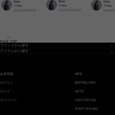
Baba
Baba
Baba
173cm
173cm
173cm
Ground Y GINZA SIX
Ground Y GINZA SIX
Ground Y 
ブランドから探す
アイテムから探す
会員登録
NEW
ログイン
BESTSELLERS
カート
GIFTS
マイページ
JUST FOR YOU
STAFF STYLING