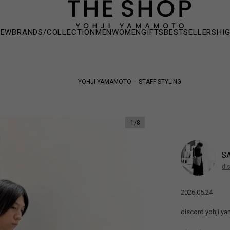
NEW
BRANDS/COLLECTION
MEN
WOMEN
GIFTS
BESTSELLERS
HI
YOHJI YAMAMOTO
STAFF STYLING
1
/
8
S
di
2026.05.24
discord yoh