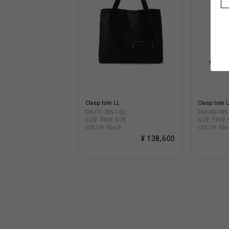
Clasp tote LL
Clasp tote 
DK-I11-785-1-02
DM-I02-785-
SIZE: FREE SIZE
SIZE: FREE 
COLOR: Black
COLOR: Bla
¥ 138,600