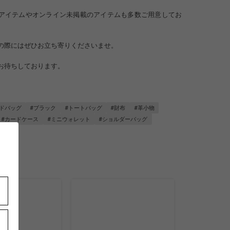
アイテムやオンライン未掲載のアイテムも多数ご用意してお
の際にはぜひお立ち寄りくださいませ。
お待ちしております。
ンドバッグ
#ブラック
#トートバッグ
#財布
#革小物
#カードケース
#ミニウォレット
#ショルダーバッグ