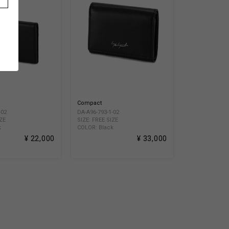
Compact
-02
DA-A96-793-1-02
IZE
SIZE: FREE SIZE
k
COLOR: Black
¥ 22,000
¥ 33,000