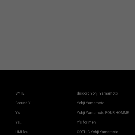
S’YTE
discord Yohji Yamamoto
Ground Y
Yohji Yamamoto
Y’s
Yohji Yamamoto POUR HOMME
Y’s….
Y's for men
LIMI feu
GOTHIC Yohji Yamamoto