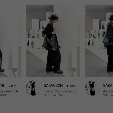
SAKA
CHI
SAKAGUCHI
173cm
173cm
discor
ohji Yamamoto
discord Yohji Yamamoto
SHIBU
PARCO
SHIBUYA PARCO