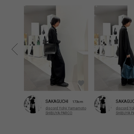
SAKAGUCHI
SAKAGU
173cm
discord Yohji Yamamoto
discord Y
SHIBUYA PARCO
SHIBUYA 