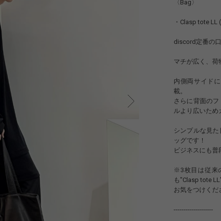
〈Bag〉
・Clasp tote LL (
discord定
マチが広く、荷
内側両サイドに
載。
さらに背面のフ
ルより広いため
シンプルな見た
ッグです！
ビジネスにも普
※3枚目は従来の
も"Clasp t
お気をつけくだ
--------------------