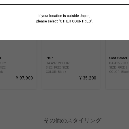
If your location is outside Japan,
please select "OTHER COUNTRIES".
LL
Plain
Card Holder
1-02
DA-A97-793-1-02
DA-A95-793-1
SIZE
SIZE: FREE SIZE
SIZE: FREE S
ck
COLOR: Black
COLOR: Blac
¥ 97,900
¥ 35,200
その他のスタイリング