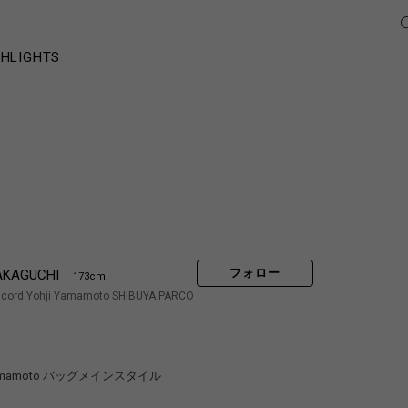
GHLIGHTS
フォロー
AKAGUCHI
173cm
scord Yohji Yamamoto SHIBUYA PARCO
ji yamamoto バッグメインスタイル