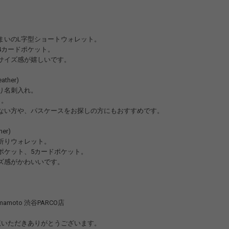
まいのL字型ショートウォレット。
4カードポケット。
サイズ感が嬉しいです。
eather)
り名刺入れ。
ト。
ない方や、パスケースをお探しの方にもおすすめです。
her)
折りウォレット。
ポケット、5カードポケット。
ズ感がかわいいです。
 yamamoto 渋谷PARCO店
をご覧いただきありがとうございます。