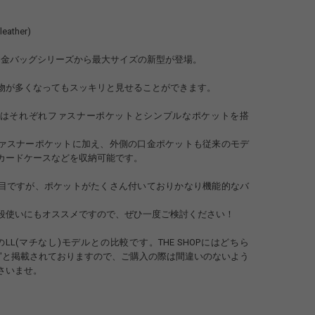
leather)
番の口金バッグシリーズから最大サイズの新型が登場。
物が多くなってもスッキリと見せることができます。
はそれぞれファスナーポケットとシンプルなポケットを搭
ァスナーポケットに加え、外側の口金ポケットも従来のモデ
カードケースなどを収納可能です。
目ですが、ポケットがたくさん付いておりかなり機能的なバ
段使いにもオススメですので、ぜひ一度ご検討ください！
LL(マチなし)モデルとの比較です。THE SHOPにはどちら
ote LL"と掲載されておりますので、ご購入の際は間違いのないよう
さいませ。