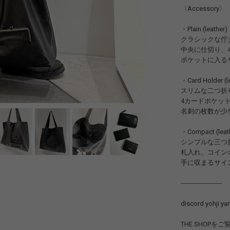
〈Accessory〉
・Plain (leather)
クラシックな佇
中央に仕切り、
ポケットに入る
・Card Holder (l
スリムな二つ折
4カードポケッ
名刺の枚数が少
・Compact (leat
シンプルな三つ
札入れ、コイン
手に収まるサイ
--------------------
discord yohji
THE SHOP