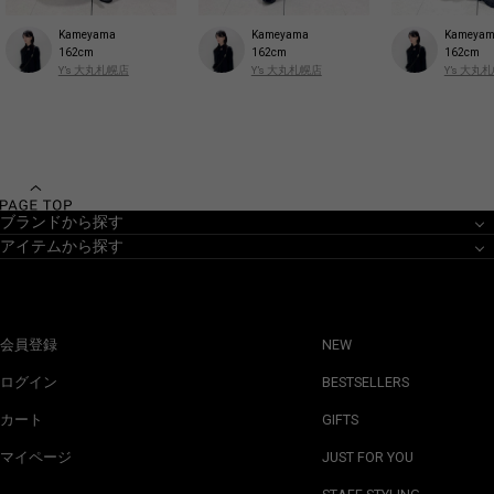
Kameyama
Kameyama
Kameya
162cm
162cm
162cm
Y’s 大丸札幌店
Y’s 大丸札幌店
Y’s 大丸
ブランドから探す
アイテムから探す
会員登録
NEW
ログイン
BESTSELLERS
カート
GIFTS
マイページ
JUST FOR YOU