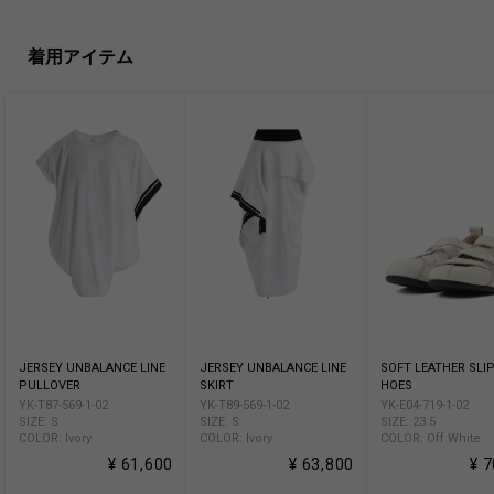
着用アイテム
JERSEY UNBALANCE LINE
JERSEY UNBALANCE LINE
SOFT LEATHER SLIP
PULLOVER
SKIRT
HOES
YK-T87-569-1-02
YK-T89-569-1-02
YK-E04-719-1-02
SIZE: S
SIZE: S
SIZE: 23.5
COLOR: Ivory
COLOR: Ivory
COLOR: Off White
¥ 61,600
¥ 63,800
¥ 