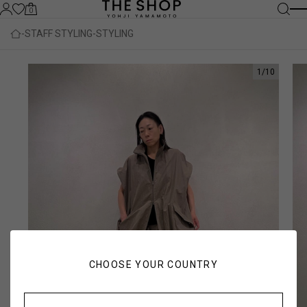
0
STAFF STYLING
STYLING
1
/
10
CHOOSE YOUR COUNTRY