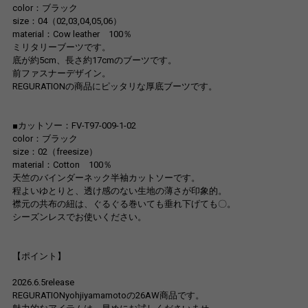
color：ブラック
size：04（02,03,04,05,06）
material：Cow leather 100％
ミリタリーブーツです。
底が約5cm、長さ約17cmのブーツです。
前ファスナーデザイン。
REGURATIONの商品にピッタリな厚底ブーツです。
■カットソー：FV-T97-009-1-02
color：ブラック
size：02（freesize）
material：Cotton 100％
天竺のバインダーネック半袖カットソーです。
程よいゆとりと、透け感のない生地の薄さが印象的。
襟元の共布の紐は、ぐるぐる巻いても垂れ下げても〇。
シーズンレスでお使いください。
【ポイント】
2026.6.5release
REGURATIONyohjiyamamotoの26AW商品です。