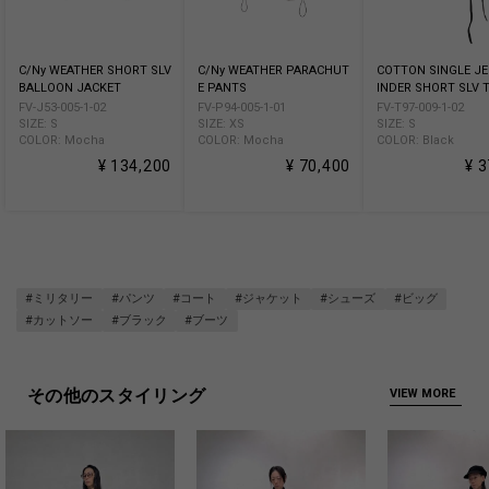
C/Ny WEATHER SHORT SLV
C/Ny WEATHER PARACHUT
COTTON SINGLE JE
BALLOON JACKET
E PANTS
INDER SHORT SLV 
FV-J53-005-1-02
FV-P94-005-1-01
FV-T97-009-1-02
SIZE: S
SIZE: XS
SIZE: S
COLOR: Mocha
COLOR: Mocha
COLOR: Black
¥ 134,200
¥ 70,400
¥ 
#ミリタリー
#パンツ
#コート
#ジャケット
#シューズ
#ビッグ
#カットソー
#ブラック
#ブーツ
その他のスタイリング
VIEW MORE