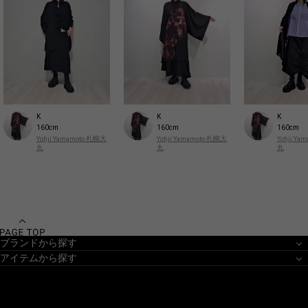
K
K
K
160cm
160cm
160cm
Yohji Yamamoto 札幌大
Yohji Yamamoto 札幌大
Yohji Y
丸
丸
丸
ブランドから探す
アイテムから探す