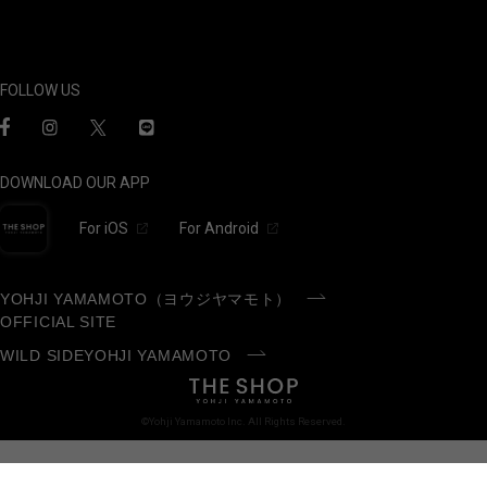
FOLLOW US
DOWNLOAD OUR APP
For iOS
For Android
YOHJI YAMAMOTO（ヨウジヤマモト）
OFFICIAL SITE
WILD SIDEYOHJI YAMAMOTO
©Yohji Yamamoto Inc. All Rights Reserved.