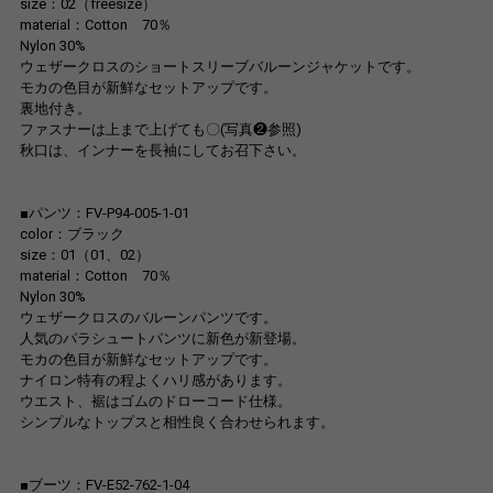
size：02（freesize）
material：Cotton 70％
Nylon 30%
ウェザークロスのショートスリーブバルーンジャケットです。
モカの色目が新鮮なセットアップです。
裏地付き。
ファスナーは上まで上げても〇(写真❷参照)
秋口は、インナーを長袖にしてお召下さい。
■パンツ：FV-P94-005-1-01
color：ブラック
size：01（01、02）
material：Cotton 70％
Nylon 30%
ウェザークロスのバルーンパンツです。
人気のパラシュートパンツに新色が新登場。
モカの色目が新鮮なセットアップです。
ナイロン特有の程よくハリ感があります。
ウエスト、裾はゴムのドローコード仕様。
シンプルなトップスと相性良く合わせられます。
■ブーツ：FV-E52-762-1-04