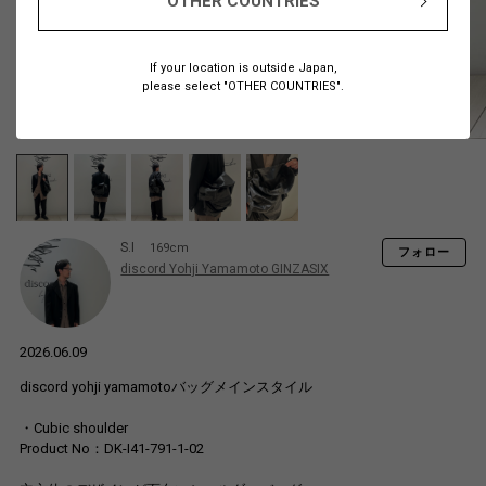
OTHER COUNTRIES
If your location is outside Japan,
please select "OTHER COUNTRIES".
S.I
169cm
フォロー
discord Yohji Yamamoto GINZASIX
2026.06.09
discord yohji yamamotoバッグメインスタイル
・Cubic shoulder
Product No：DK-I41-791-1-02