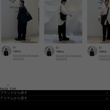
S.I
S.I
S.I
169cm
169cm
169cm
discord Yohji Yamamoto
discord Yohji Yamamoto
discord Y
GINZASIX
GINZASIX
GINZASIX
ブランドから探す
アイテムから探す