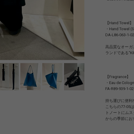
【Hand Towel】
・Hand Towel (S
DA-L86-063-1-0
高品質なオーガ
ランドである“KI
【Fragrance】
・Eau de Cologn
FA-R89-939-1-02
持ち運びに便利な
こちらの77-
トノートにムス
からの季節にお