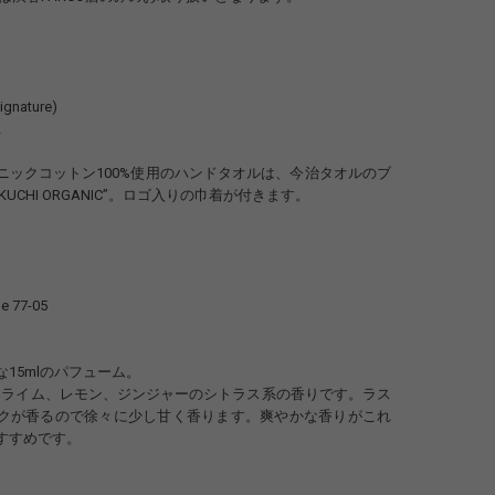
ignature)
2
ニックコットン100%使用のハンドタオルは、今治タオルのブ
KUCHI ORGANIC”。ロゴ入りの巾着が付きます。
e 77-05
15mlのパフューム。
05はライム、レモン、ジンジャーのシトラス系の香りです。ラス
クが香るので徐々に少し甘く香ります。爽やかな香りがこれ
すすめです。