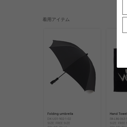
着用アイテム
Folding umbrella
Hand Towel
DK-U01-902-1-02
FA-L86-063-
SIZE: FREE SIZE
SIZE: FREE 