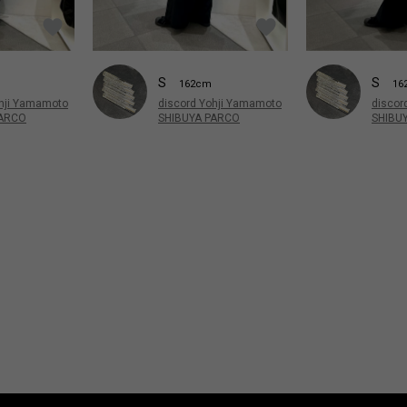
S
S
162cm
16
discord Yohji Yamamoto
ohji Yamamoto
discor
SHIBUYA PARCO
PARCO
SHIBU