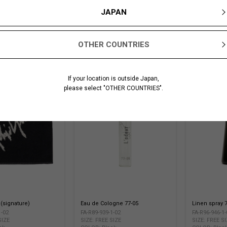
JAPAN
OTHER COUNTRIES
If your location is outside Japan,
please select "OTHER COUNTRIES".
(signature)
Eau de Cologne 77-05
Linen spray 
1-02
FA-R89-939-1-02
FA-R96-946-1-
SIZE
SIZE: FREE SIZE
SIZE: FREE S