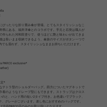
lla
2
にぴったりな折り畳み傘が登場。とてもスタイリッシュなこ
井県にある、福井洋傘とのコラボです。手元と石突は職人が
で作られた河和田塗りで、使うほどに艶と味わいが出てきま
後は長いまま収納できるよう、傘袋のサイズがボタン一つで
内でも濡れず、スタイリッシュなままお持ちいただけます。
 PARCO exclusive*
eather)
限定*
なテトラ型のショルダーバッグ。四方についたマグネットで
巾着のようなドレープ型にもできます。ストラップはクロス
いのと、ハンド用の短い2タイプ付き。お色違いでブラック、
ク、グレーがございます。差し色におすすめのバッグです。
10現在は渋谷PARCO店のみのお取り扱いとなります。