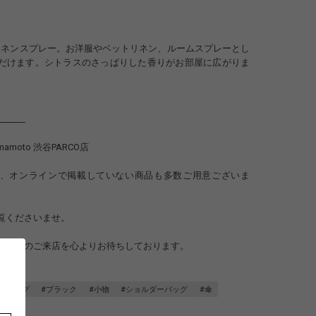
りのリネンスプレー。お洋服やベットリネン、ルームスプレーとし
だけます。シトラスのさっぱりした香りがお部屋に広がりま
______
 yamamoto 渋谷PARCO店
、オンラインで掲載していない商品も多数ご用意ございま
覧くださいませ。
お客様のご来店を心よりお待ちしております。
______
ンドバッグ
#ブラック
#小物
#ショルダーバッグ
#傘