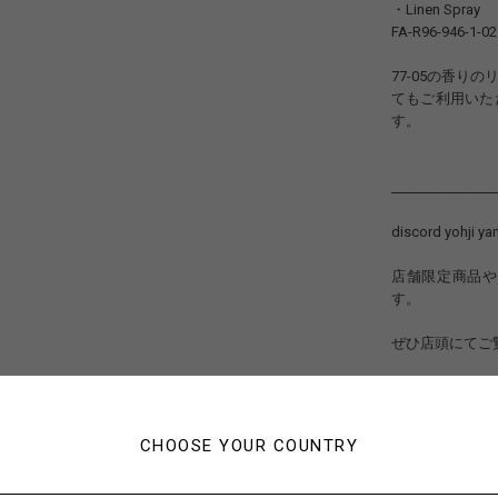
・Linen Spray
FA-R96-946-1-02
77-05の香
てもご利用いた
す。
________________
discord yohji
店舗限定商品や
す。
ぜひ店頭にてご
スタッフ一同、
________________
CHOOSE YOUR COUNTRY
#バッグ
#ハ
#umbrella