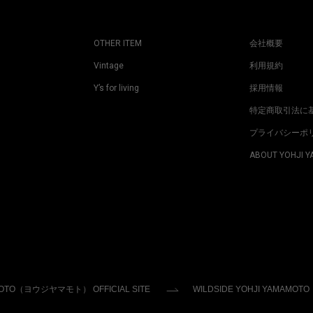
OTHER ITEM
会社概要
Vintage
利用規約
Y’s for living
採用情報
特定商取引法に
プライバシーポ
ABOUT YOHJI 
MOTO（ヨウジヤマモト） OFFICIAL SITE
WILDSIDE YOHJI YAMAMOTO