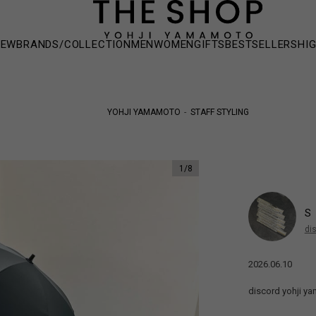
NEW
BRANDS/COLLECTION
MEN
WOMEN
GIFTS
BESTSELLERS
HI
YOHJI YAMAMOTO
STAFF STYLING
1
/
8
S
di
2026.06.10
discord yoh