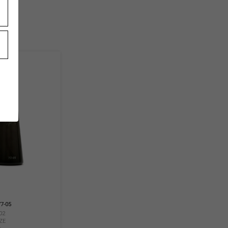
77-05
02
IZE