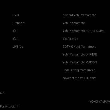
S’YTE
discord Yohji Yamamoto
Ground Y
Yohji Yamamoto
Y’s
Yohji Yamamoto POUR HOMME
Y’s….
Y's for men
LIMI feu
GOTHIC Yohji Yamamoto
Yohji Yamamoto by RIEFE
Yohji Yamamoto MAISON
L’odeur Yohji Yamamoto
power of the WHITE shirt
APP
YOHJI YAMA
For Android