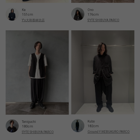
Ka
Ono
151cm
176cm
Y's大和香林坊店
S'YTE SHIBUYA PARCO
Kubo
Taniguchi
182cm
180cm
Ground Y IKEBUKURO PARCO
S'YTE SHIBUYA PARCO