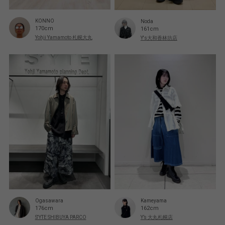
KONNO
Noda
170cm
161cm
Yohji Yamamoto 札幌大丸
Y's大和香林坊店
Ogasawara
Kameyama
176cm
162cm
S'YTE SHIBUYA PARCO
Y’s 大丸札幌店