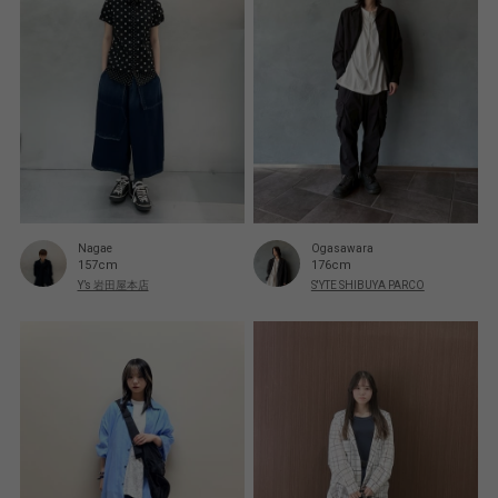
Nagae
Ogasawara
157cm
176cm
Y’s 岩田屋本店
S'YTE SHIBUYA PARCO