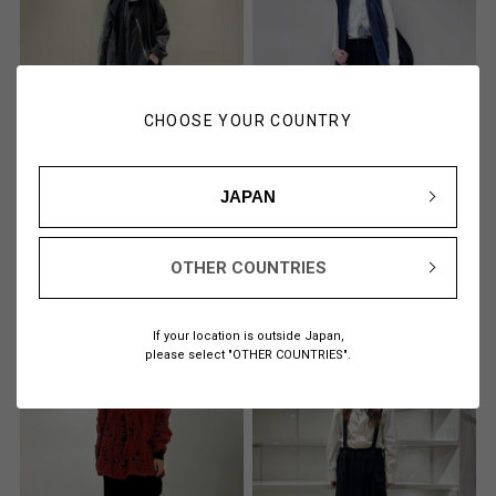
CHOOSE YOUR COUNTRY
JAPAN
Hirato
Kameyama
161cm
162cm
OTHER COUNTRIES
LIMI feu伊勢丹新宿店
Y’s 大丸札幌店
If your location is outside Japan,
please select "OTHER COUNTRIES".