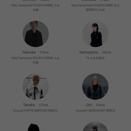
Yohji Yamamoto POUR HOMME 大丸
Yohji Yamamoto POUR HOMME 名古
札幌
屋PARCO midi
Takaoka
Kameyama
175cm
162cm
Yohji Yamamoto POUR HOMME 大丸
Y’s 大丸札幌店
札幌
Tanaka
Oto
177cm
154cm
Ground Y+S’YTE SAPPORO PARCO
Ground Y IKEBUKURO PARCO