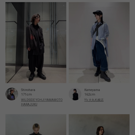
Shinohara
Kameyama
171cm
162cm
WILDSIDE YOHJI YAMAMOTO
Y’s 大丸札幌店
HARAJUKU