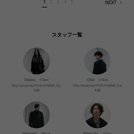
1
2
3
4
5
NEXT
スタッフ一覧
Okawa
Oike
173cm
174cm
Yohji Yamamoto POUR HOMME 大丸
Yohji Yamamoto POUR HOMME 大丸
札幌
札幌
Ishimoto
Matsuda
183cm
170cm