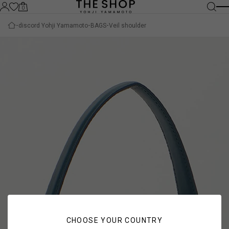
0
discord Yohji Yamamoto
BAGS
Veil shoulder
CHOOSE YOUR COUNTRY