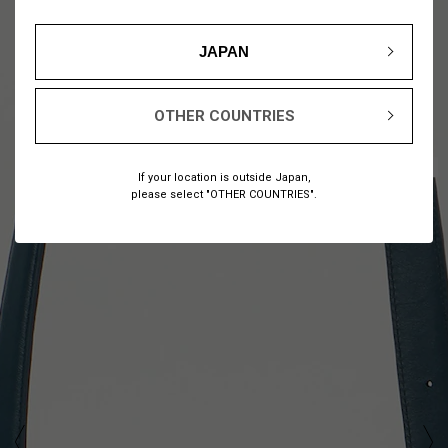
JAPAN
OTHER COUNTRIES
1
7
/
If your location is outside Japan,
please select "OTHER COUNTRIES".