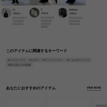
S
S.I
Nakaya
162cm
169cm
158cm
discord Yohji
discord Yohji
discord Yohji
Yamamoto
Yamamoto
Yamamoto
SHIBUYA
GINZASIX
GINZASIX
PARCO
このアイテムに関連するキーワード
#ユニセックス
#レザー
#アシンメトリー
#ショルダーバッグ
#見た目以上の収納
あなたにおすすめのアイテム
VIEW MORE
Uneven