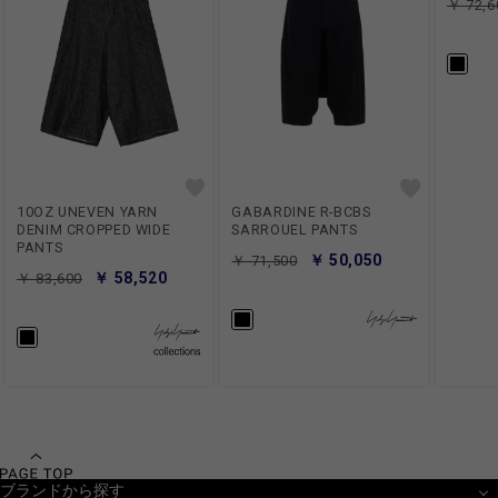
￥ 72,6
10OZ UNEVEN YARN
GABARDINE R-BCBS
DENIM CROPPED WIDE
SARROUEL PANTS
PANTS
￥ 50,050
￥ 71,500
￥ 58,520
￥ 83,600
ブランドから探す