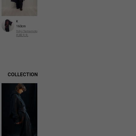
K
160cm
Yohji Yamamoto
札幌大丸
COLLECTION