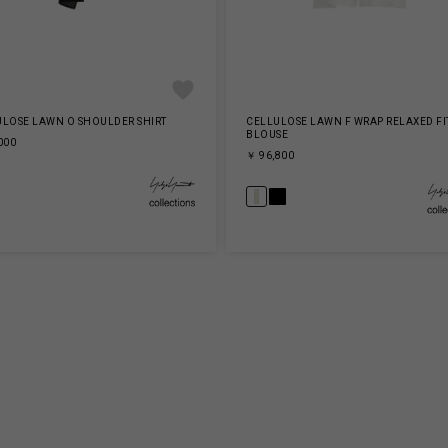
ULOSE LAWN O SHOULDER SHIRT
CELLULOSE LAWN F WRAP RELAXED FI
BLOUSE
000
￥ 96,800