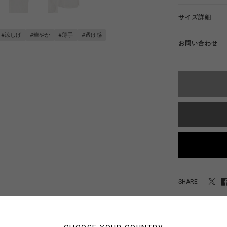
サイズ詳細
#涼しげ
#華やか
#薄手
#透け感
お問い合わせ
SHARE