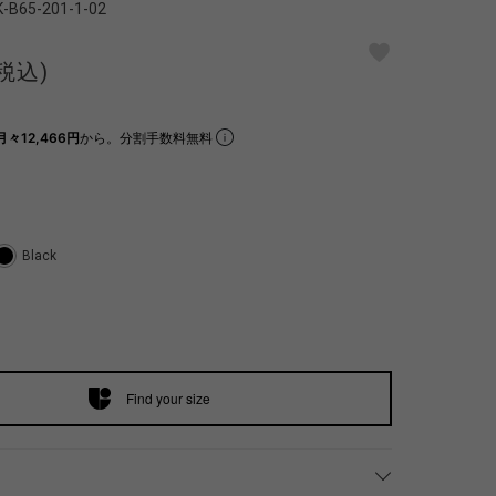
K-B65-201-1-02
(税込)
月々12,466円
から。分割手数料無料
Black
Find your size