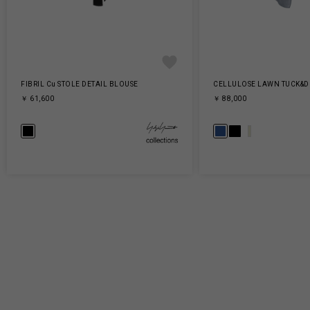
FIBRIL Cu STOLE DETAIL BLOUSE
CELLULOSE LAWN TUCK&D
￥ 61,600
￥ 88,000