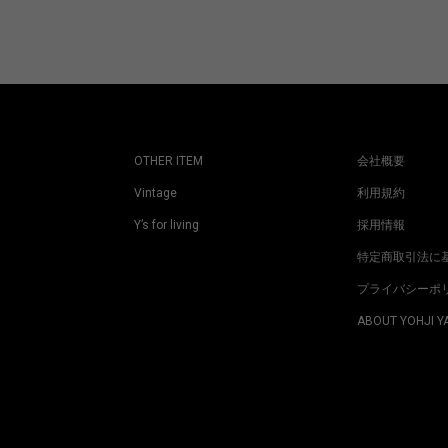
OTHER ITEM
会社概要
Vintage
利用規約
Y’s for living
採用情報
特定商取引法に
プライバシーポ
ABOUT YOHJI 