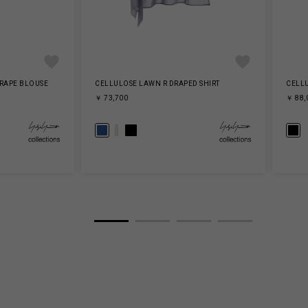
RAPE BLOUSE
CELLULOSE LAWN R DRAPED SHIRT
CELL
￥ 73,700
￥ 88,