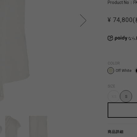
Product No：
F
¥ 74,800
なら
COLOR
Off White
SIZE
XS
S
商品詳細