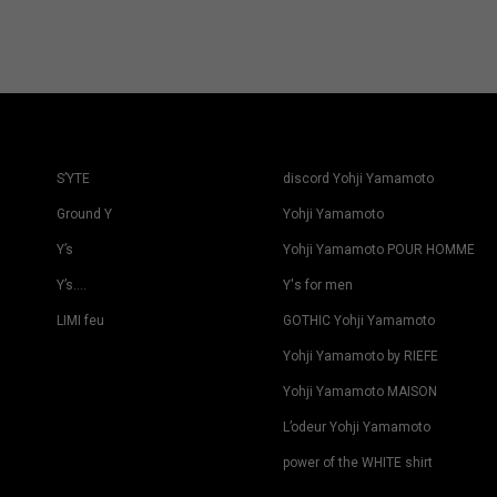
S’YTE
discord Yohji Yamamoto
Ground Y
Yohji Yamamoto
Y’s
Yohji Yamamoto POUR HOMME
Y’s….
Y's for men
LIMI feu
GOTHIC Yohji Yamamoto
Yohji Yamamoto by RIEFE
Yohji Yamamoto MAISON
L’odeur Yohji Yamamoto
power of the WHITE shirt