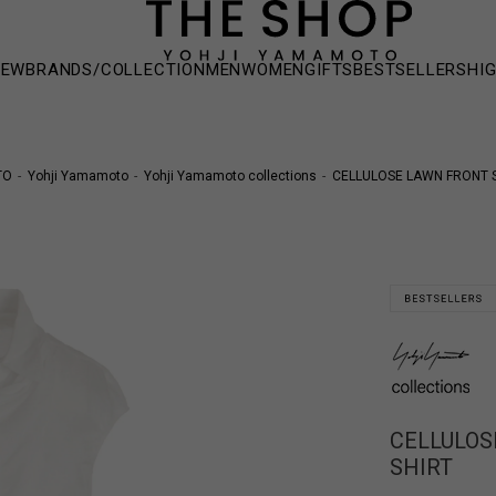
NEW
BRANDS/COLLECTION
MEN
WOMEN
GIFTS
BESTSELLERS
HI
TO
Yohji Yamamoto
Yohji Yamamoto collections
CELLULOSE LAWN FRONT S
CELLULOS
SHIRT