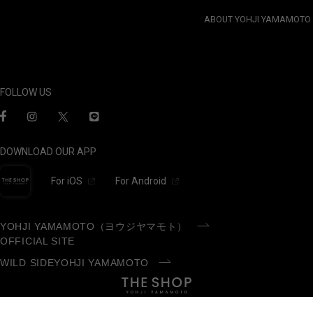
ABOUT YOHJI YAMAMOTO
FOLLOW US
DOWNLOAD OUR APP
For iOS
For Android
YOHJI YAMAMOTO（ヨウジヤマモト）
OFFICIAL SITE
WILD SIDEYOHJI YAMAMOTO
©Yohji Yamamoto Inc. All Rights Reserved.