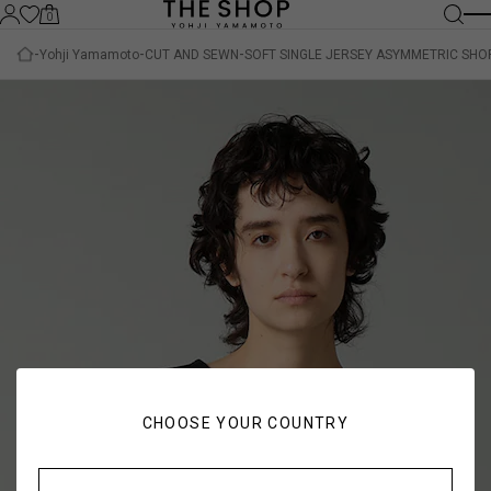
0
Yohji Yamamoto
CUT AND SEWN
SOFT SINGLE JERSEY ASYMMETRIC SHOR
CHOOSE YOUR COUNTRY