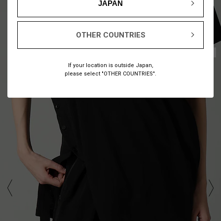
JAPAN
OTHER COUNTRIES
1
12
/
If your location is outside Japan,
please select "OTHER COUNTRIES".