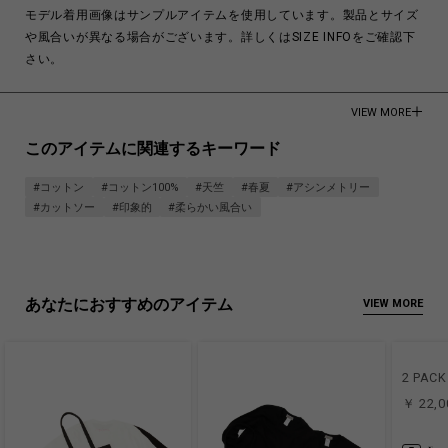
モデル着用画像はサンプルアイテムを使用しています。製品とサイズ
や風合いが異なる場合がございます。詳しくはSIZE INFOをご確認下
さい。
Cotton 100%
VIEW MORE
Made in Japan
このアイテムに関連するキーワード
商品についてよくあるお問い合わせはこちら
#コットン
#コットン100%
#天竺
#春夏
#アシンメトリー
#カットソー
#印象的
#柔らかい風合い
あなたにおすすめのアイテム
VIEW MORE
2 PACK 
￥ 22,0