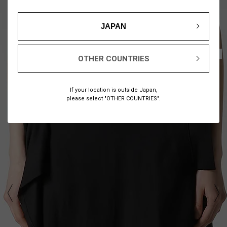
JAPAN
1
9
/
OTHER COUNTRIES
If your location is outside Japan,
please select "OTHER COUNTRIES".