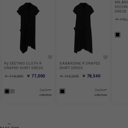
MILANO
DECON
DRESS
￥ 112,
Ry SEETING CLOTH R
GABARDINE R DRAPED
DRAPED SHIRT DRESS
SHIRT DRESS
￥ 77,000
￥ 78,540
￥ 110,000
￥ 112,200