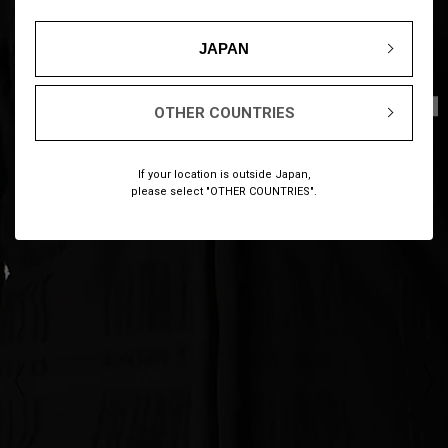
JAPAN
1
10
/
OTHER COUNTRIES
If your location is outside Japan,
please select "OTHER COUNTRIES".