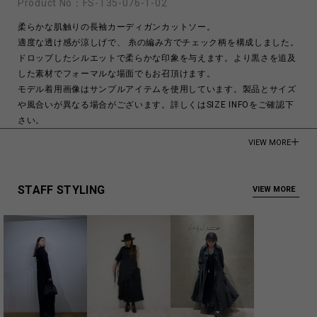
Product No：
FS-T35-076-1-02
柔らかな肌触りの長袖カーディガンカットソー。
適度な透け感が涼しげで、 糸の編み方でチェック柄を構成しました。
ドロップしたシルエットで柔らかな印象を与えます。より黒さを追及
した素材でフォーマルな場面でもお召頂けます。
モデル着用画像はサンプルアイテムを使用しています。製品とサイズ
や風合いが異なる場合がございます。詳しくはSIZE INFOをご確認下
さい。
VIEW MORE
モデル身長:176cm
Cotton 100%
STAFF STYLING
VIEW MORE
Made in Japan
商品についてよくあるお問い合わせはこちら