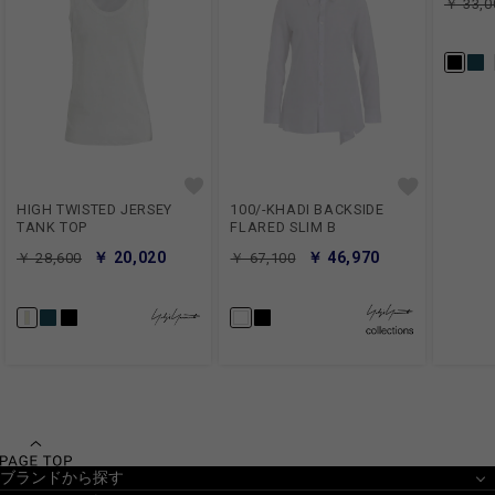
￥ 33,0
HIGH TWISTED JERSEY
100/-KHADI BACKSIDE
TANK TOP
FLARED SLIM B
￥ 20,020
￥ 46,970
￥ 28,600
￥ 67,100
ブランドから探す