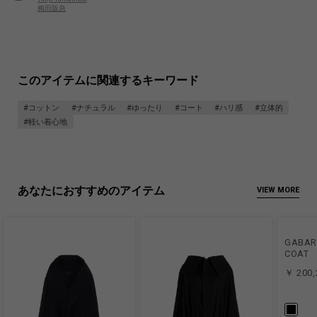
梅田阪急
このアイテムに関連するキーワード
#コットン
#ナチュラル
#ゆったり
#コート
#ハリ感
#立体的
#軽い着心地
あなたにおすすめのアイテム
VIEW MORE
GABAR
COAT
￥ 200,