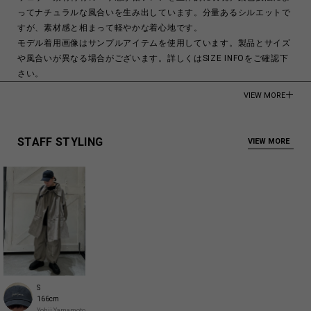
ってナチュラルな風合いを生み出しています。分量あるシルエットで
すが、素材感と相まって軽やかな着心地です。
モデル着用画像はサンプルアイテムを使用しています。製品とサイズ
や風合いが異なる場合がございます。詳しくはSIZE INFOをご確認下
さい。
VIEW MORE
モデル身長:176cm
Cotton 70%Polyamide 30%
STAFF STYLING
VIEW MORE
Made in Japan
商品についてよくあるお問い合わせはこちら
S
166cm
Yohji Yamamoto