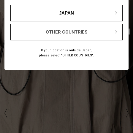
JAPAN
1
11
/
OTHER COUNTRIES
If your location is outside Japan,
please select "OTHER COUNTRIES".