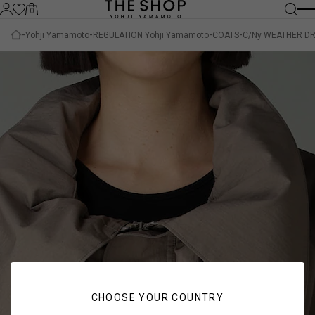
0
Yohji Yamamoto
REGULATION Yohji Yamamoto
COATS
C/Ny WEATHER D
CHOOSE YOUR COUNTRY