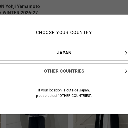
N Yohji Yamamoto
 WINTER 2026-27
CHOOSE YOUR COUNTRY
この商品を使ったスタイリング
JAPAN
OTHER COUNTRIES
If your location is outside Japan,
please select "OTHER COUNTRIES".