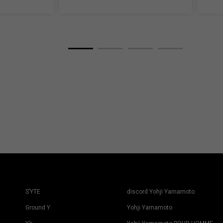
S’YTE
discord Yohji Yamamoto
Ground Y
Yohji Yamamoto