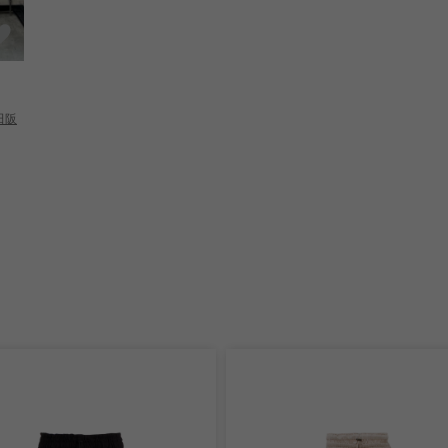
Naga
150cm
Yohji Yamamoto 名古屋
梅田阪
パルコ