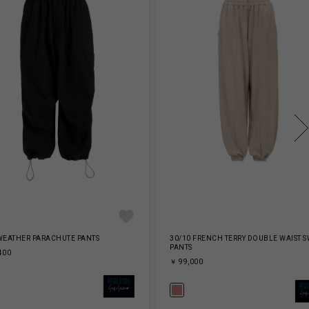
WEATHER PARACHUTE PANTS
30/10 FRENCH TERRY DOUBLE WAIST 
PANTS
400
￥ 99,000