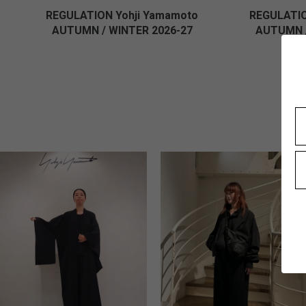
REGULATION Yohji Yamamoto
REGULATIO
AUTUMN / WINTER 2026-27
AUTUMN /