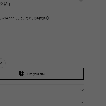
(税込)
月々14,666円
から。分割手数料無料
M
Find your size