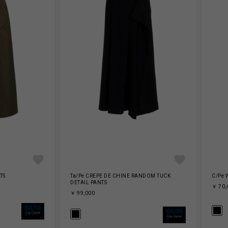
TS
Ta/Pe CREPE DE CHINE RANDOM TUCK
C/Pe 
DETAIL PANTS
￥ 70,
￥ 99,000