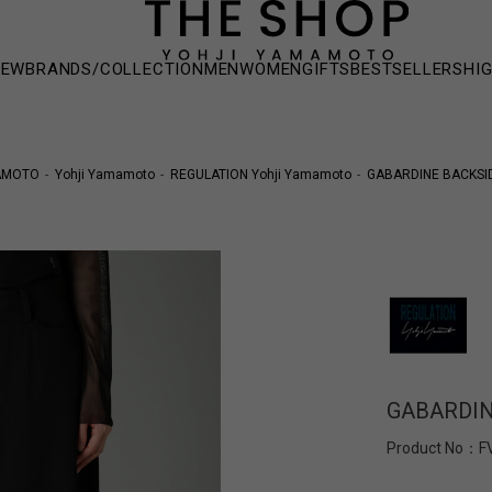
NEW
BRANDS/COLLECTION
MEN
WOMEN
GIFTS
BESTSELLERS
HI
AMOTO
Yohji Yamamoto
REGULATION Yohji Yamamoto
GABARDINE BACKSI
GABARDIN
Product No：
F