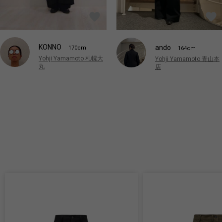
KONNO
ando
170cm
164cm
Yohji Yamamoto 札幌大
Yohji Yamamoto 青山本
丸
店