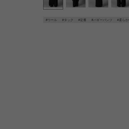
#ウール
#タック
#定番
#バギーパンツ
#柔らか