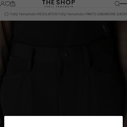
0
Yohji Yamamoto
REGULATION Yohji Yamamoto
PANTS
GABARDINE BACKS