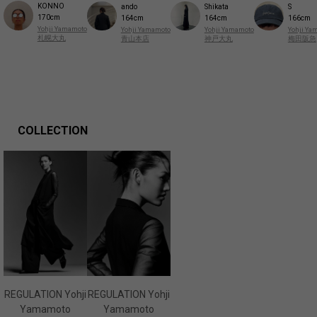
KONNO
ando
Shikata
S
170cm
164cm
164cm
166cm
Yohji Yamamoto
Yohji Yamamoto
Yohji Yamamoto
Yohji Ya
札幌大丸
青山本店
神戸大丸
梅田阪急
COLLECTION
REGULATION Yohji
REGULATION Yohji
Yamamoto
Yamamoto