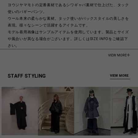
ヨウジヤマモトの定番素材であるシワギャバ素材で仕上げた、タック
使いのバギーパンツ。
ウール本来の柔らかな素材。タック使いがバックスタイルの美しさを
表現。様々なシーンで活躍するアイテムです。
モデル着用画像はサンプルアイテムを使用しています。製品とサイズ
や風合いが異なる場合がございます。詳しくはSIZE INFOをご確認下
さい。
VIEW MORE
モデル身長:176cm
Wool 100%
STAFF STYLING
VIEW MORE
Made in Japan
商品についてよくあるお問い合わせはこちら