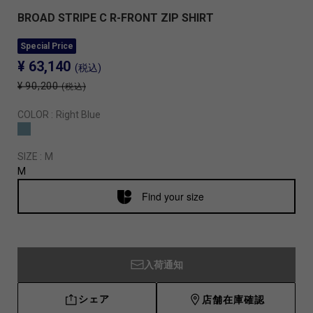
BROAD STRIPE C R-FRONT ZIP SHIRT
Special Price
¥ 63,140
(税込)
¥ 90,200
(税込)
COLOR :
Right Blue
SIZE :
M
M
Find your size
入荷通知
シェア
店舗在庫確認