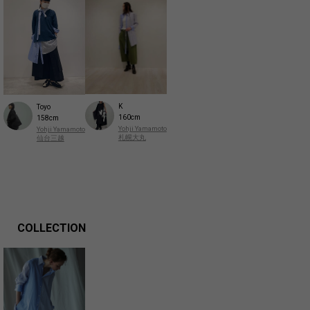
K
Toyo
160cm
158cm
Yohji Yamamoto
Yohji Yamamoto
札幌大丸
仙台三越
COLLECTION