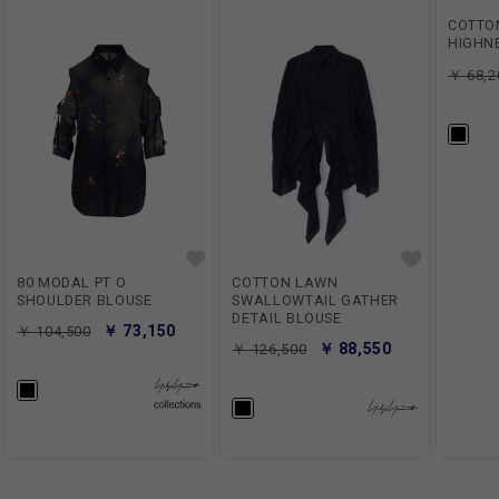
COTTON
HIGHN
￥ 68,2
80 MODAL PT O
COTTON LAWN
SHOULDER BLOUSE
SWALLOWTAIL GATHER
DETAIL BLOUSE
￥ 73,150
￥ 104,500
￥ 88,550
￥ 126,500