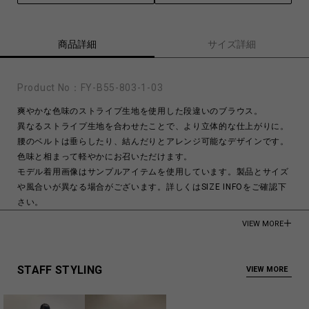
商品詳細
サイズ詳細
Product No：
FY-B55-803-1-03
爽やかな色味のストライプ生地を使用した段違いのブラウス。
異なるストライプ生地を合わせたことで、より立体的な仕上がりに。
腰のベルトは垂らしたり、結んだりとアレンジ可能なデザインです。
色味と相まって軽やかにお召いただけます。
モデル着用画像はサンプルアイテムを使用しています。製品とサイズ
や風合いが異なる場合がございます。詳しくはSIZE INFOをご確認下
さい。
VIEW MORE
モデル身長:176cm
Made in Japan
STAFF STYLING
VIEW MORE
Cotton 100%
商品についてよくあるお問い合わせはこちら