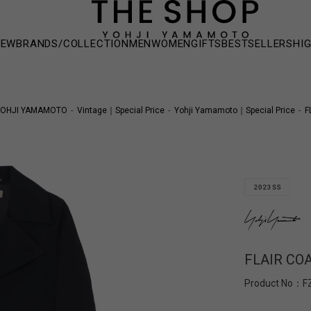
NEW
BRANDS/COLLECTION
MEN
WOMEN
GIFTS
BESTSELLERS
HI
YOHJI YAMAMOTO
Vintage｜Special Price
Yohji Yamamoto｜Special Price
F
FLAIR CO
Product No：
F