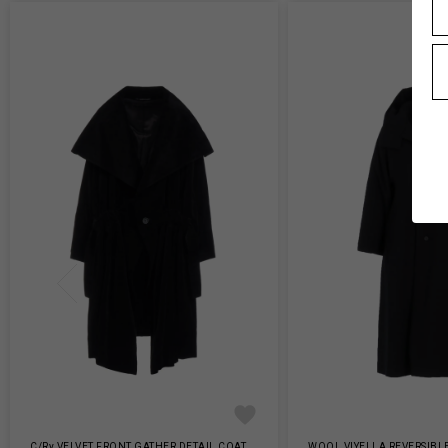
C/Ry VELVET FRONT GATHER DETAIL COAT
WOOL VIYELLA REVERSIBL