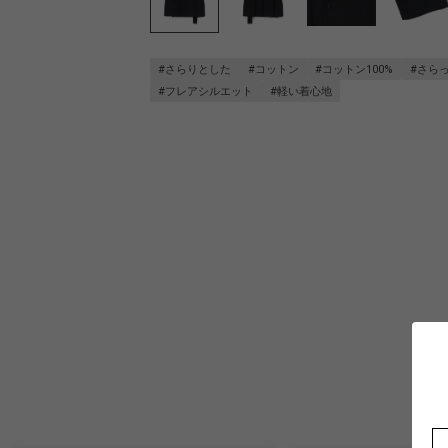
#さらりとした
#コットン
#コットン100%
#さら
#フレアシルエット
#軽い着心地