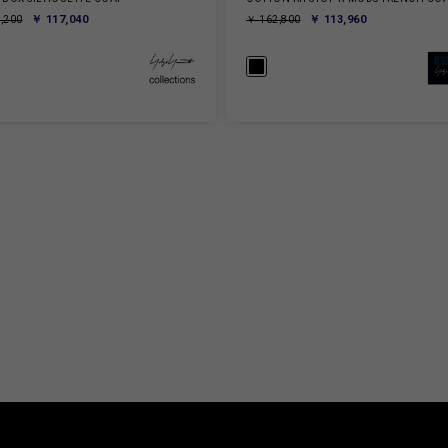
￥ 117,040
￥ 113,960
,200
￥ 162,800