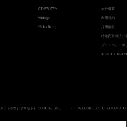
OTHER ITEM
会社概要
Vintage
利用規約
Y’s for living
採用情報
特定商取引法に
プライバシーポ
ABOUT YOHJI 
MOTO（ヨウジヤマモト） OFFICIAL SITE
WILDSIDE YOHJI YAMAMOTO