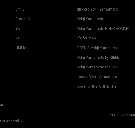
S’YTE
discord Yohji Yamamoto
Ground Y
Yohji Yamamoto
Y’s
Yohji Yamamoto POUR HOMME
Y’s….
Y's for men
LIMI feu
GOTHIC Yohji Yamamoto
Yohji Yamamoto by RIEFE
Yohji Yamamoto MAISON
L’odeur Yohji Yamamoto
power of the WHITE shirt
APP
YOHJI YAMA
For Android