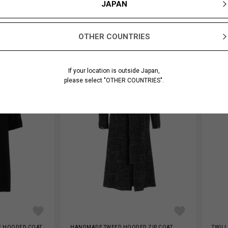
JAPAN
OTHER COUNTRIES
If your location is outside Japan,
please select "OTHER COUNTRIES".
E HOODED COAT
HANDMADE TWEED HOODED ZIP COAT
TWILL