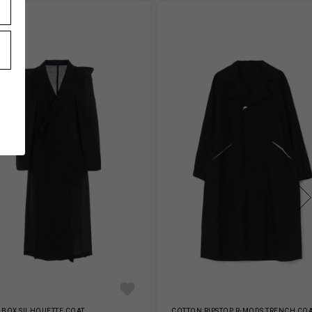
 BOX SILHOUETTE COAT
COTTON RIPSTOP R-MODS TRENCH CO