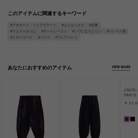
このアイテムに関連するキーワード
#アセテート・トリアセテート
#ユニセックス
#定番
#ウエストがゴム
#オールシーズン
#シワになりにくい
#ドレープ感
#ドローコード
#パンツ
#フレアパンツ
あなたにおすすめのアイテム
VIEW MORE
CREPE 
PANTS
￥ 61,6