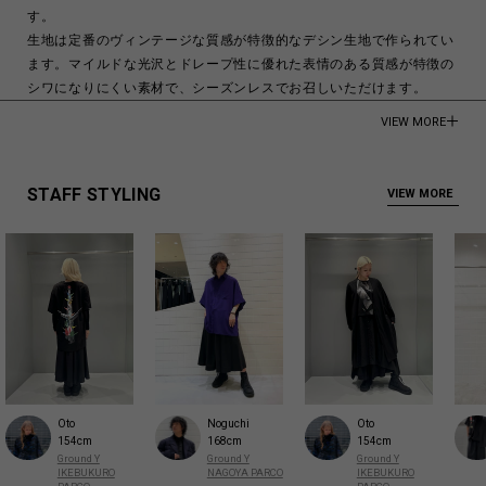
す。
生地は定番のヴィンテージな質感が特徴的なデシン生地で作られてい
ます。マイルドな光沢とドレープ性に優れた表情のある質感が特徴の
シワになりにくい素材で、シーズンレスでお召しいただけます。
VIEW MORE
TRIACETATE 57%
POLYESTER 43%
STAFF STYLING
VIEW MORE
Made in Japan
商品についてよくあるお問い合わせはこちら
Oto
Noguchi
Oto
154cm
168cm
154cm
Ground Y
Ground Y
Ground Y
IKEBUKURO
NAGOYA PARCO
IKEBUKURO