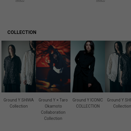
PARCO
PARCO
COLLECTION
Ground Y SHIWA
Ground Y × Taro
Ground Y ICONIC
Ground Y SH
Collection
Okamoto
COLLECTION
Collectio
Collaboration
Collection