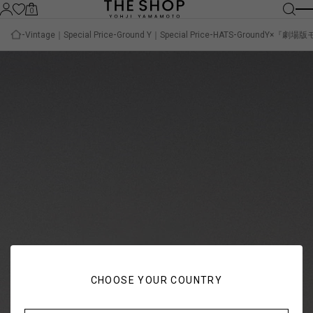
0
Vintage｜Special Price
Ground Y｜Special Price
HATS
GroundY×『劇場版モノ
CHOOSE YOUR COUNTRY