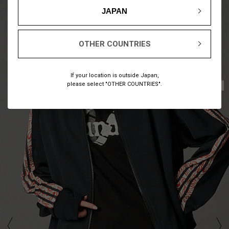
JAPAN
OTHER COUNTRIES
If your location is outside Japan,
please select "OTHER COUNTRIES".
1
13
/