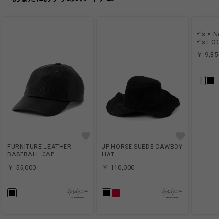
2024年には初のアニメーション映画『劇場版モノノ怪 唐傘』が公開
モデル身長:176cm
Y's × 
59%ORGANIC COTTON 18%COTTON 17%SILK 6%PAPER
Y's LO
￥ 9,35
Made in Japan
商品についてよくあるお問い合わせはこちら
FURNITURE LEATHER
JP HORSE SUEDE CAWBOY
BASEBALL CAP
HAT
￥ 55,000
￥ 110,000