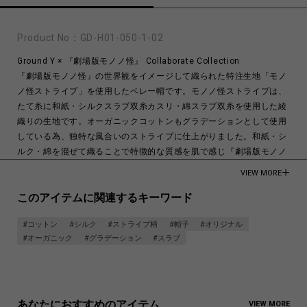
Product No：
GD-H01-050-1-02
Ground Y × 『劇場版モノノ怪』 Collaborate Collection
『劇場版モノノ怪』の世界観をイメージして織られた特注生地「モノ
ノ怪ストライプ」を使用したベレー帽です。モノノ怪ストライプは、
たて糸に和紙・シルクスラブ双糸カスリ・綿スラブ双糸を使用した綾
織りの生地です。オーガニックコットンもグラデーションとして使用
している為、独特な風合いのストライプに仕上がりました。和紙・シ
ルク・綿を混ぜて織ることで特徴的な質感を肌で感じ『劇場版モノノ
怪』の世界観をお楽しみいただけます。一つ一つハンドメイドで作ら
VIEW MORE
れた、特別なベレー帽です。
このアイテムに関連するキーワード
見る角度によって「天秤」が揺れているように見えるレンチキュラー
を用いた、特注オリジナルタグキーホルダーを付属しています。
#コットン
#シルク
#ストライプ柄
#帽子
#オリジナル
#オーガニック
#グラデーション
#スラブ
【作品紹介】
人気深夜アニメ枠「ノイタミナ」で2006年に放送された『怪～ａｙ
ａｋａｓｈｉ～』の一編「化猫」から派生し、翌年にテレビアニメシ
リーズとして放送されて以降、18年の時をわたり根強く愛され続ける
『モノノ怪』。
あなたにおすすめのアイテム
VIEW MORE