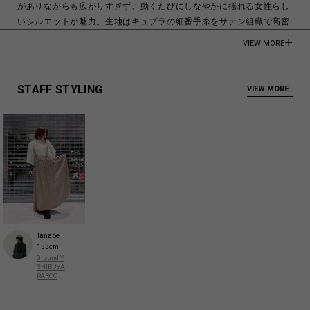
がありながらも広がりすぎず、動くたびにしなやかに揺れる女性らし
いシルエットが魅力。生地はキュプラの細番手糸をサテン組織で高密
度に織り上げることで、しなやかさと上品な光沢感を表現。フィブリ
VIEW MORE
ル加工による柔らかなタッチと程よいヴィンテージ感が加わり、軽や
かで奥行きのある表情に仕上げています。
STAFF STYLING
VIEW MORE
モデル身長:173cm
CUPRO 100%
Made in Vietnam
商品についてよくあるお問い合わせはこちら
Tanabe
153cm
Ground Y
SHIBUYA
PARCO