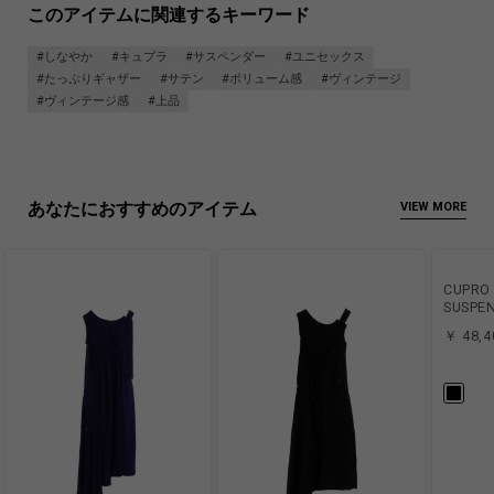
このアイテムに関連するキーワード
#しなやか
#キュプラ
#サスペンダー
#ユニセックス
#たっぷりギャザー
#サテン
#ボリューム感
#ヴィンテージ
#ヴィンテージ感
#上品
あなたにおすすめのアイテム
VIEW MORE
CUPRO 
SUSPE
￥ 48,4