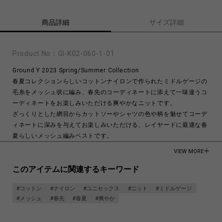
商品詳細
サイズ詳細
Product No：
GI-K02-060-1-01
Ground Y 2023 Spring/Summer Collection
春夏コレクションらしいコットンナイロンで作られたミドルゲージの
毛糸をメッシュ状に編み、春先のコーディネートに添えて一味違うコ
ーディネートをお楽しみいただける爽やかなニットです。
ざっくりとした網目からカットソーやシャツの色や柄を魅せてコーデ
ィネートに深みを与えてお楽しみいただける、レイヤードに最適な春
夏らしいメッシュ編みベストです。
VIEW MORE
メンズモデル身長:185cm
レディースモデル身長:172cm
このアイテムに関連するキーワード
COTTON 70%
#コットン
#ナイロン
#ユニセックス
#ニット
#ミドルゲージ
POLYAMIDE 30%
#メッシュ
#春先
#春夏
#爽やか
Made in Japan