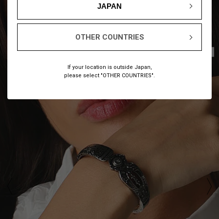
JAPAN
OTHER COUNTRIES
1
7
/
If your location is outside Japan,
please select "OTHER COUNTRIES".