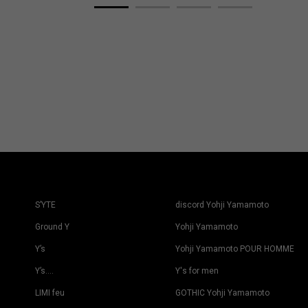
S’YTE
discord Yohji Yamamoto
Ground Y
Yohji Yamamoto
Y’s
Yohji Yamamoto POUR HOMME
Y’s….
Y's for men
LIMI feu
GOTHIC Yohji Yamamoto