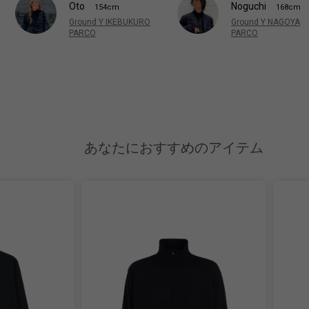
Oto
Noguchi
154cm
168cm
Ground Y IKEBUKURO
Ground Y NAGOYA
PARCO
PARCO
あなたにおすすめのアイテム