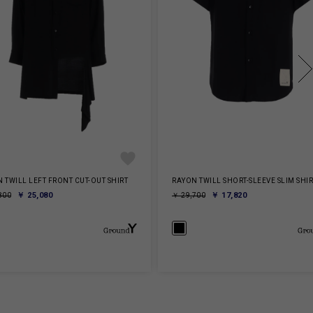
 TWILL LEFT FRONT CUT-OUT SHIRT
RAYON TWILL SHORT-SLEEVE SLIM SHIR
￥ 25,080
￥ 17,820
800
￥ 29,700