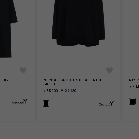
SHIRT
POLYESTER SMOOTH SIDE SLIT TRACK
RAYON
JACKET
￥ 41,
￥ 21,120
￥ 35,200