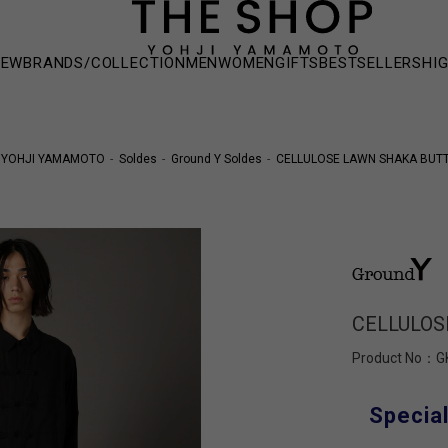
NEW
BRANDS/COLLECTION
MEN
WOMEN
GIFTS
BESTSELLERS
HI
YOHJI YAMAMOTO
Soldes
Ground Y Soldes
CELLULOSE LAWN SHAKA BUTT
CELLULOS
Product No：
G
Special