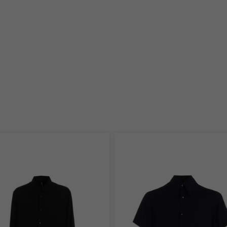
Kubo
182cm
Ground Y IKEBUKURO
PARCO