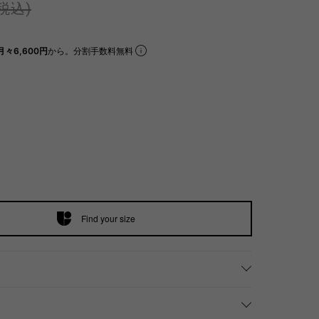
(税込)
月々6,600円
から。分割手数料無料
Find your size