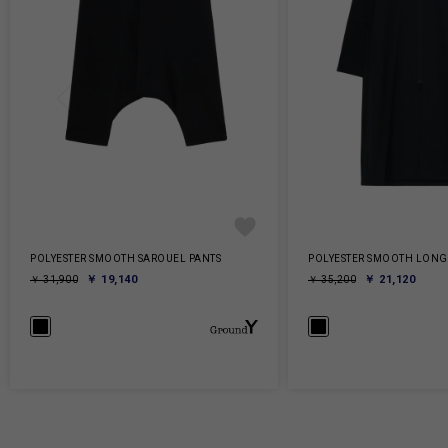
POLYESTER SMOOTH SAROUEL PANTS
POLYESTER SMOOTH LONG 
￥ 19,140
￥ 21,120
￥ 31,900
￥ 35,200