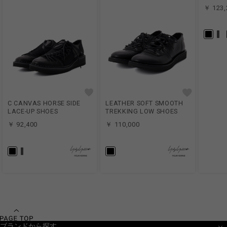
￥ 123,
C CANVAS HORSE SIDE
LEATHER SOFT SMOOTH
LACE-UP SHOES
TREKKING LOW SHOES
￥ 92,400
￥ 110,000
ブランドから探す