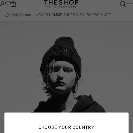
0
Yohji Yamamoto POUR HOMME
SHOES
Y-3 KURO PRO MODEL
CHOOSE YOUR COUNTRY