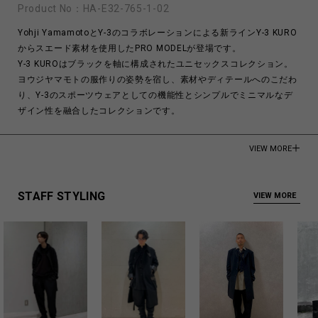
Product No：
HA-E32-765-1-02
Yohji YamamotoとY-3のコラボレーションによる新ラインY-3 KURO
からスエード素材を使用したPRO MODELが登場です。
Y-3 KUROはブラックを軸に構成されたユニセックスコレクション。
ヨウジヤマモトの服作りの姿勢を宿し、素材やディテールへのこだわ
り、Y-3のスポーツウェアとしての機能性とシンプルでミニマルなデ
ザイン性を融合したコレクションです。
Upper: 90% Goat Suede
VIEW MORE
10% rubber
Outsole: 100% rubber
STAFF STYLING
VIEW MORE
Made in China
商品についてよくあるお問い合わせはこちら