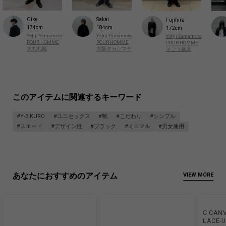
Oike
Sakai
Fujihira
174cm
184cm
172cm
Yohji Yamamoto
Yohji Yamamoto
Yohji Yamamoto
POUR HOMME
POUR HOMME
POUR HOMME
大丸札幌
大阪タカシマヤ
そごう横浜
このアイテムに関連するキーワード
#Y-3 KURO
#ユニセックス
#靴
#こだわり
#シンプル
#スエード
#デザイン性
#ブラック
#ミニマル
#男女兼用
あなたにおすすめのアイテム
VIEW MORE
C CANV
LACE-