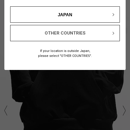
JAPAN
1
9
/
OTHER COUNTRIES
If your location is outside Japan,
please select "OTHER COUNTRIES".