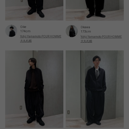
Oike
Okawa
174cm
173cm
Yohji Yamamoto POUR HOMME
Yohji Yamamoto POUR HOMME
大丸札幌
大丸札幌