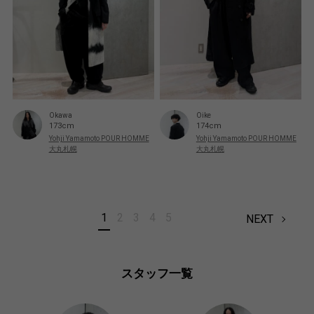
Oike
Okawa
174cm
173cm
Yohji Yamamoto POUR HOMME
Yohji Yamamoto POUR HOMME
大丸札幌
大丸札幌
1
2
3
4
5
NEXT
スタッフ一覧