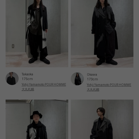
Takaoka
Okawa
175cm
173cm
Yohji Yamamoto POUR HOMME
Yohji Yamamoto POUR HOMME
大丸札幌
大丸札幌