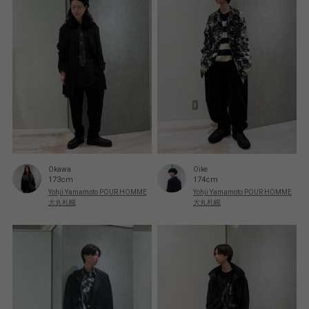
Oike
Okawa
174cm
173cm
Yohji Yamamoto POUR HOMME
Yohji Yamamoto POUR HOMME
大丸札幌
大丸札幌