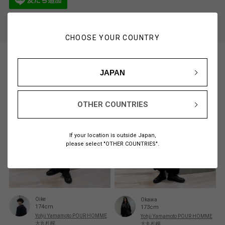
STORE LOCATOR
スタッフ一覧
CHOOSE YOUR COUNTRY
JAPAN
OTHER COUNTRIES
If your location is outside Japan,
please select "OTHER COUNTRIES".
Oike
Okawa
174cm
173cm
Yohji Yamamoto POUR HOMME
Yohji Yamamoto POUR HOMME
大丸札幌
大丸札幌