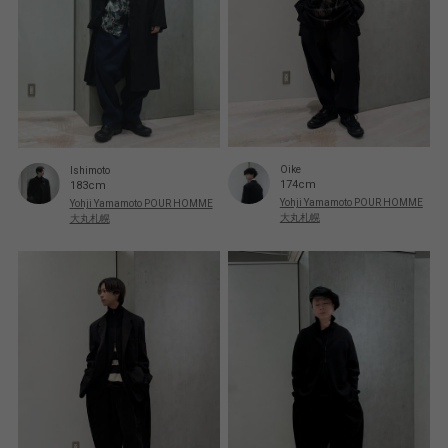
Oike
Ishimoto
174cm
183cm
Yohji Yamamoto POUR HOMME
Yohji Yamamoto POUR HOMME
大丸札幌
大丸札幌