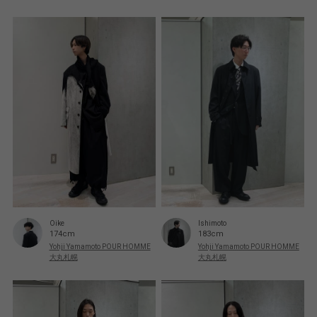
Oike
Ishimoto
174cm
183cm
Yohji Yamamoto POUR HOMME
Yohji Yamamoto POUR HOMME
大丸札幌
大丸札幌