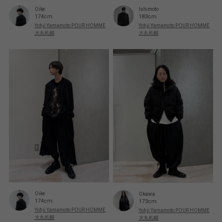
Oike
Ishimoto
174cm
183cm
Yohji Yamamoto POUR HOMME
Yohji Yamamoto POUR HOMME
大丸札幌
大丸札幌
Oike
Okawa
174cm
173cm
Yohji Yamamoto POUR HOMME
Yohji Yamamoto POUR HOMME
大丸札幌
大丸札幌