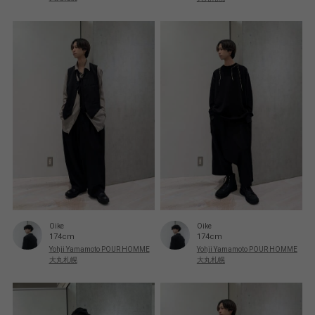
Oike
Oike
174cm
174cm
Yohji Yamamoto POUR HOMME
Yohji Yamamoto POUR HOMME
大丸札幌
大丸札幌