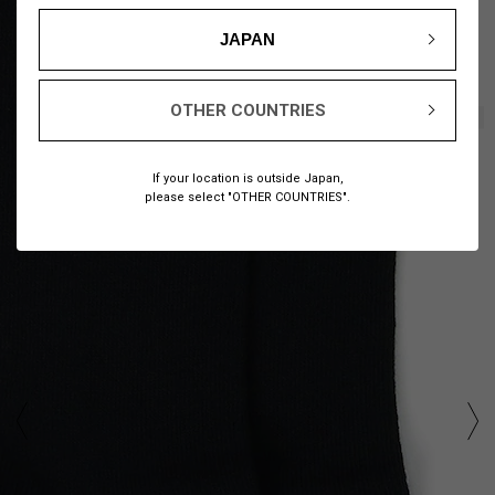
JAPAN
OTHER COUNTRIES
1
6
/
If your location is outside Japan,
please select "OTHER COUNTRIES".