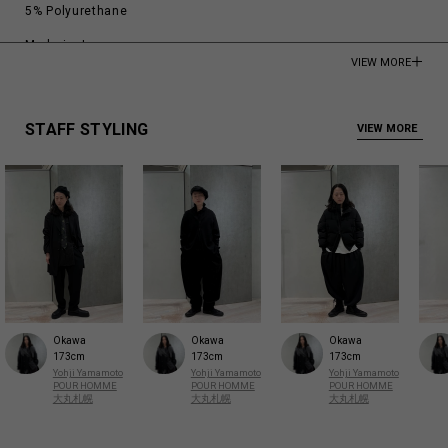
5% Polyurethane
Made in Japan
VIEW MORE
商品についてよくあるお問い合わせはこちら
STAFF STYLING
VIEW MORE
Okawa
Okawa
Okawa
173cm
173cm
173cm
Yohji Yamamoto
Yohji Yamamoto
Yohji Yamamoto
POUR HOMME
POUR HOMME
POUR HOMME
大丸札幌
大丸札幌
大丸札幌