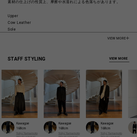
素材の仕上げの性質上、摩擦や水濡れによる色落ちがあります。
Upper
Cow Leather
Sole
Rubber
VIEW MORE
Made in Japan
商品についてよくあるお問い合わせはこちら
STAFF STYLING
VIEW MORE
Kawagoe
Kawagoe
Kawagoe
168cm
168cm
168cm
Yohji Yamamoto
Yohji Yamamoto
Yohji Yamamoto