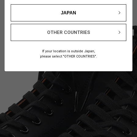
JAPAN
OTHER COUNTRIES
1
5
/
If your location is outside Japan,
please select "OTHER COUNTRIES".