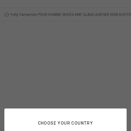
Yohji Yamamoto POUR HOMME
SHOES
MAT GLASS LEATHER DEMI BOOTS
CHOOSE YOUR COUNTRY