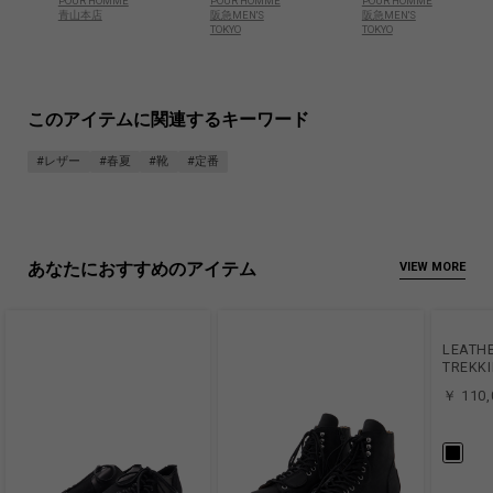
POUR HOMME
POUR HOMME
POUR HOMME
青山本店
阪急MEN'S
阪急MEN'S
TOKYO
TOKYO
このアイテムに関連するキーワード
#レザー
#春夏
#靴
#定番
あなたにおすすめのアイテム
VIEW MORE
LEATH
TREKK
￥ 110,