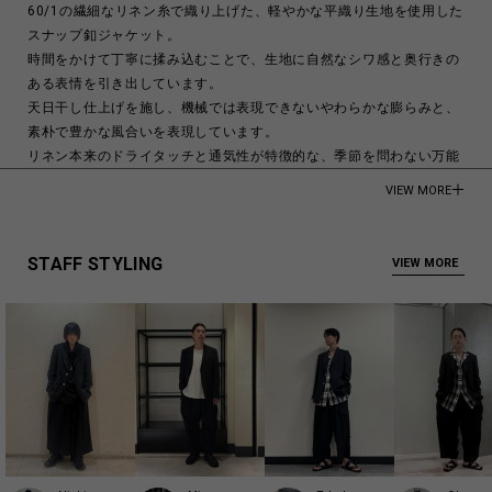
60/1の繊細なリネン糸で織り上げた、軽やかな平織り生地を使用した
スナップ釦ジャケット。
時間をかけて丁寧に揉み込むことで、生地に自然なシワ感と奥行きの
ある表情を引き出しています。
天日干し仕上げを施し、機械では表現できないやわらかな膨らみと、
素朴で豊かな風合いを表現しています。
リネン本来のドライタッチと通気性が特徴的な、季節を問わない万能
なアイテムです。
VIEW MORE
モデル身長:188cm
100% Flax
STAFF STYLING
VIEW MORE
Made in Japan
商品についてよくあるお問い合わせはこちら