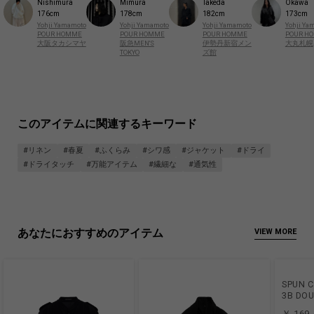
Nishimura
Mimura
Takeda
Okawa
176cm
178cm
182cm
173cm
Yohji Yamamoto
Yohji Yamamoto
Yohji Yamamoto
Yohji Ya
POUR HOMME
POUR HOMME
POUR HOMME
POUR H
大阪タカシマヤ
阪急MEN'S
伊勢丹新宿メン
大丸札幌
TOKYO
ズ館
このアイテムに関連するキーワード
#リネン
#春夏
#ふくらみ
#シワ感
#ジャケット
#ドライ
#ドライタッチ
#万能アイテム
#繊細な
#通気性
あなたにおすすめのアイテム
VIEW MORE
SPUN C
3B DOU
￥ 169,