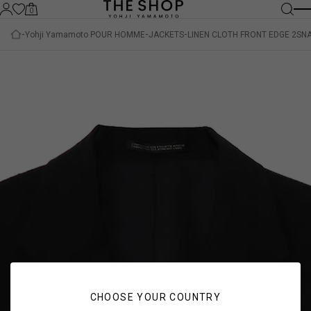
0
Yohji Yamamoto POUR HOMME
JACKETS
LINEN CLOTH FRONT EDGE 2SN
CHOOSE YOUR COUNTRY