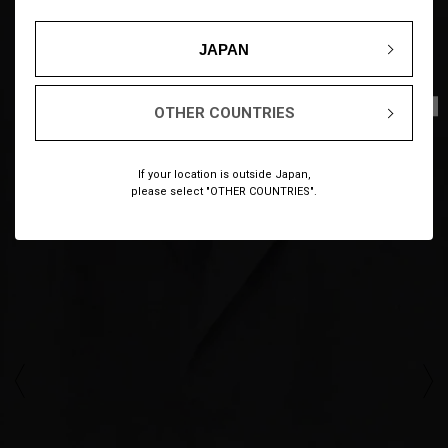
JAPAN
1
7
/
OTHER COUNTRIES
If your location is outside Japan,
please select "OTHER COUNTRIES".