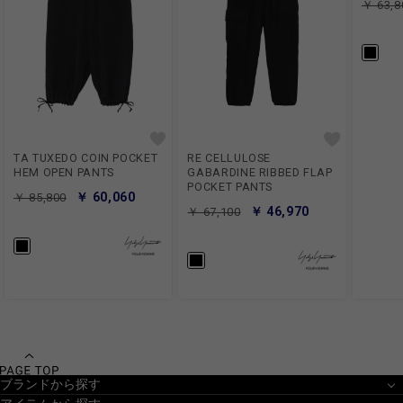
￥ 63,8
TA TUXEDO COIN POCKET
RE CELLULOSE
HEM OPEN PANTS
GABARDINE RIBBED FLAP
POCKET PANTS
￥ 60,060
￥ 85,800
￥ 46,970
￥ 67,100
ブランドから探す