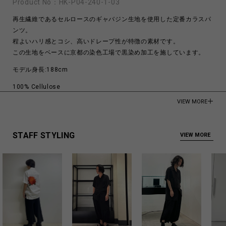
Product No：
HK-P04-240-1-03
再生繊維であるセルロースのギャバジン生地を使用した定番カラスパ
ンツ。
程よいハリ感とコシ、高いドレープ性が特徴の素材です。
この生地をベースに京都の染色工場で黒染め加工を施しています。
モデル身長:188cm
100% Cellulose
VIEW MORE
Made in Japan
商品についてよくあるお問い合わせはこちら
STAFF STYLING
VIEW MORE