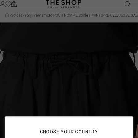
0
Soldes
Yohji Yamamoto POUR HOMME Soldes
PANTS
RE CELLULOSE GA
CHOOSE YOUR COUNTRY