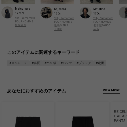
Matsumaru
Kajiwara
Matsuda
177cm
180cm
170cm
Yohji Yamamoto
Yohji Yamamoto
Yohji Yamamoto
POUR HOMME
POUR HOMME
POUR HOMME
松屋銀座
阪急MEN'S
名古屋PARCO
TOKYO
midi
このアイテムに関連するキーワード
#セルロース
#春夏
#ハリ感
#パンツ
#ブラック
#定番
あなたにおすすめのアイテム
VIEW MORE
RE CE
GABARD
PANTS