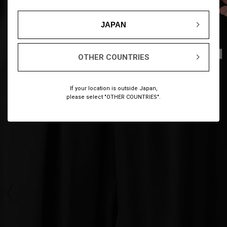
JAPAN
1
16
/
OTHER COUNTRIES
If your location is outside Japan,
please select "OTHER COUNTRIES".