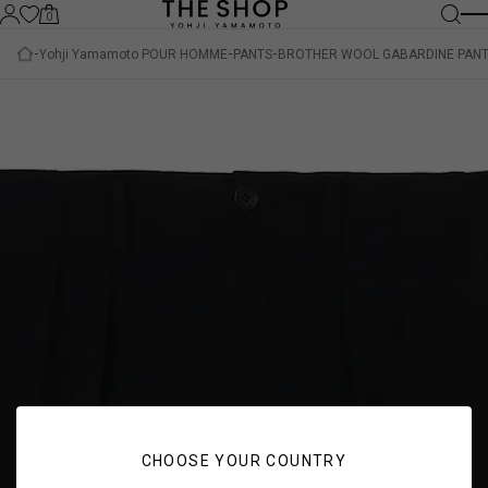
0
Yohji Yamamoto POUR HOMME
PANTS
BROTHER WOOL GABARDINE PAN
CHOOSE YOUR COUNTRY