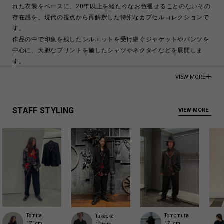
れた衣装をベースに、20年以上を経た今なお色褪せることのないその
存在感を、現代の視点から再解釈した特別なカプセルコレクションで
す。
作品の中で印象を残したシルエットを受け継ぐジャケットやパンツを
中心に、大胆なプリントを施したシャツやネクタイなどを展開しま
す。
また、本作の衣装制作をきっかけに生まれたシルバーアクセサリーも
VIEW MORE
ラインナップに加わります。映画のために生み出されたこの表現は、
その後も発展を続け、現在のGOTHIC YOHJI YAMAMOTOへと連なる
アイコニックなクリエーションの源流のひとつとなりました。
STAFF STYLING
VIEW MORE
※ウエスト内側部分、ポケットの袋布は総柄のデザインが施されたキ
ュプラ素材を使用しています。
100% Wool
100% Cupro
Made in Japan
商品についてよくあるお問い合わせはこちら
Tomita
Tomomura
Takaoka
171cm
171cm