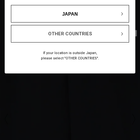
JAPAN
1
6
/
OTHER COUNTRIES
If your location is outside Japan,
please select "OTHER COUNTRIES".