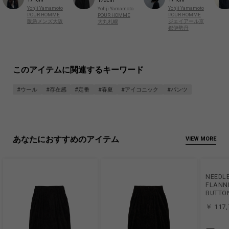
175cm
Yohji Yamamoto
Yohji Yamamoto
Yohji Yamamoto
POUR HOMME
POUR HOMME
POUR HOMME
阪急メンズ大阪
ジェイアール京
大丸札幌
都伊勢丹
このアイテムに関連するキーワード
#ウール
#存在感
#定番
#春夏
#アイコニック
#パンツ
あなたにおすすめのアイテム
VIEW MORE
NEEDL
FLANNE
BUTTO
￥ 117,