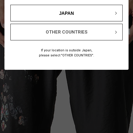
JAPAN
1
16
/
OTHER COUNTRIES
If your location is outside Japan,
please select "OTHER COUNTRIES".