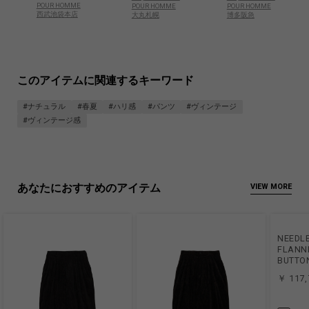
POUR HOMME
POUR HOMME
POUR HOMME
西武池袋本店
大丸札幌
博多阪急
このアイテムに関連するキーワード
#ナチュラル
#春夏
#ハリ感
#パンツ
#ヴィンテージ
#ヴィンテージ感
あなたにおすすめのアイテム
VIEW MORE
NEEDL
FLANNE
BUTTO
￥ 117,