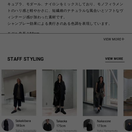
キュプラ、モダール、ナイロンをミックスしており、モノフィラメン
トのハリ感と軽やかさに、短繊維のナチュラルな風合いとソフトなヴ
ィンテージ感が加わった素材です。
シャンブレー効果による奥行きのある色調を表現しています。
モデル身長:188cm
VIEW MORE
51% Viscose
27% Polyamide
22% Cupro
STAFF STYLING
VIEW MORE
Made in Japan
商品についてよくあるお問い合わせはこちら
Sakakibara
Takaoka
Nakasone
180cm
175cm
173cm
Yohji Yamamoto
Yohji Yamamoto
Yohji Yamamoto