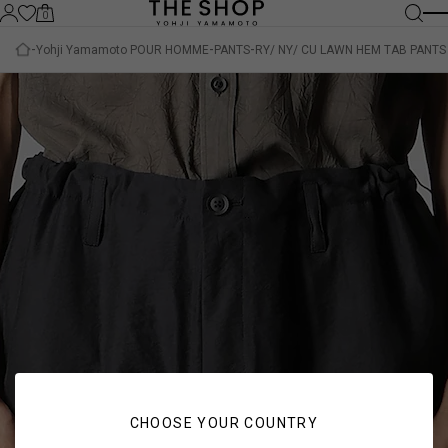
0
Yohji Yamamoto POUR HOMME
PANTS
RY/ NY/ CU LAWN HEM TAB PANTS
CHOOSE YOUR COUNTRY