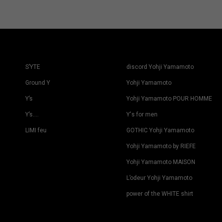
S’YTE
discord Yohji Yamamoto
Ground Y
Yohji Yamamoto
Y’s
Yohji Yamamoto POUR HOMME
Y’s….
Y's for men
LIMI feu
GOTHIC Yohji Yamamoto
Yohji Yamamoto by RIEFE
Yohji Yamamoto MAISON
L’odeur Yohji Yamamoto
power of the WHITE shirt