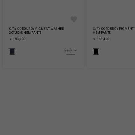
C/RY CORDUROY PIGMENT WASHED
C/RY CORDUROY PIGMENT
20TUCKS HEM PANTS
HEM PANTS
￥ 183,700
￥ 158,400