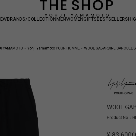
NEW
BRANDS/COLLECTION
MEN
WOMEN
GIFTS
BESTSELLERS
HI
JI YAMAMOTO
Yohji Yamamoto POUR HOMME
WOOL GABARDINE SAROUEL B
WOOL GAB
Product No：
H
¥ 83,600