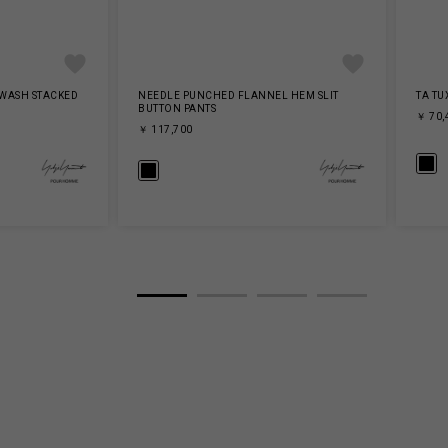
 WASH STACKED
NEEDLE PUNCHED FLANNEL HEM SLIT
TA TU
BUTTON PANTS
￥ 70,
￥ 117,700