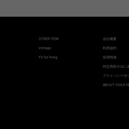
OTHER ITEM
会社概要
Vintage
利用規約
Y’s for living
採用情報
特定商取引法に
プライバシーポ
ABOUT YOHJI 