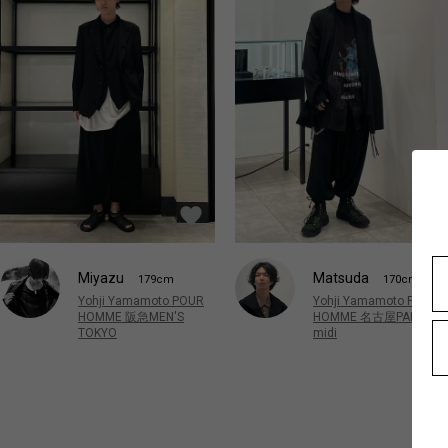
Miyazu
Matsuda
179cm
170cm
Yohji Yamamoto POUR
Yohji Yamamoto POUR
HOMME 阪急MEN'S
HOMME 名古屋PARCO
TOKYO
midi