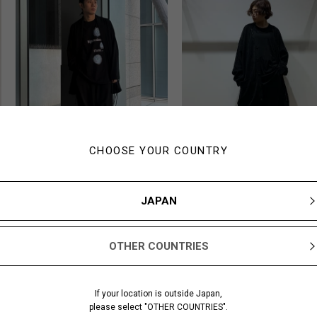
CHOOSE YOUR COUNTRY
T
Nakasone
150cm
173cm
JAPAN
Yohji Yamamoto PO
Yohji Yamamoto POUR
HOMME 藤崎仙台
HOMME 博多阪急
OTHER COUNTRIES
If your location is outside Japan,
please select "OTHER COUNTRIES".