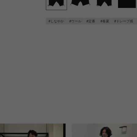
#しなやか
#ウール
#定番
#春夏
#ドレープ感