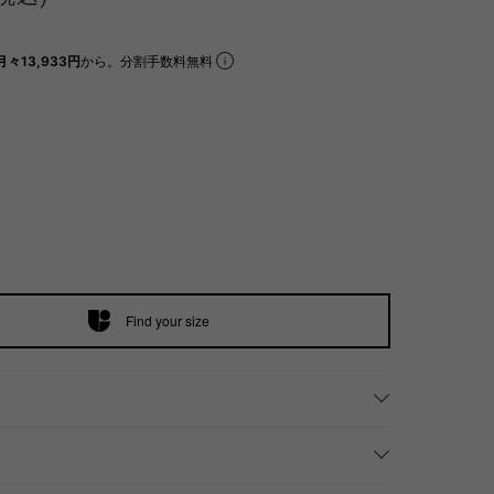
月々13,933円
から。分割手数料無料
Find your size