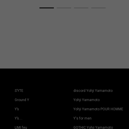
S’YTE
discord Yohji Yamamoto
Ground Y
Yohji Yamamoto
Y’s
Yohji Yamamoto POUR HOMME
Y’s….
Y's for men
LIMI feu
GOTHIC Yohji Yamamoto