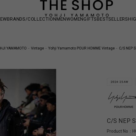
NEW
BRANDS/COLLECTION
MEN
WOMEN
GIFTS
BESTSELLERS
HI
HJI YAMAMOTO
Vintage
Yohji Yamamoto POUR HOMME Vintage
C/S NEP 
C/S NEP 
Product No：
H