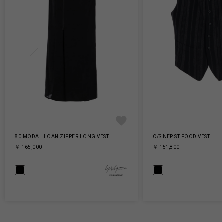
80 MODAL LOAN ZIPPER LONG VEST
C/S NEP ST FOOD VEST
￥ 165,000
￥ 151,800