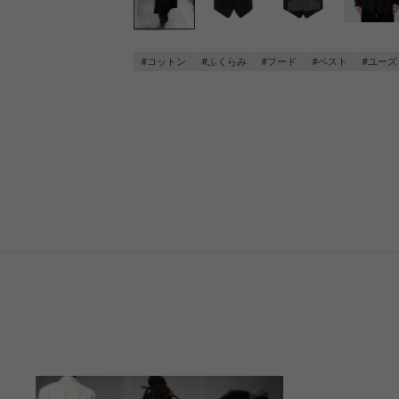
#コットン
#ふくらみ
#フード
#ベスト
#ユーズ