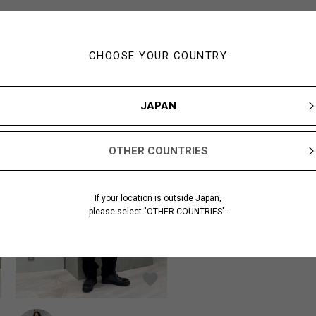
CHOOSE YOUR COUNTRY
この商品を使ったスタイリング
JAPAN
OTHER COUNTRIES
If your location is outside Japan,
please select "OTHER COUNTRIES".