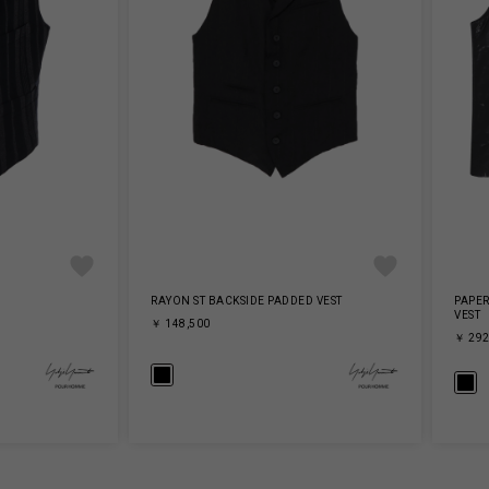
RAYON ST BACKSIDE PADDED VEST
PAPER
VEST
￥ 148,500
￥ 292