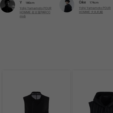
Oike
Y
174cm
180cm
Yohji Yamamoto POUR
Yohji Yamamoto POUR
HOMME 大丸札幌
HOMME 名古屋PARCO
midi