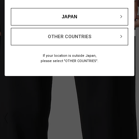
JAPAN
1
14
/
OTHER COUNTRIES
If your location is outside Japan,
please select "OTHER COUNTRIES".