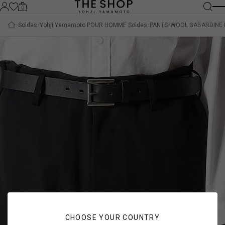
0
Soldes
Yohji Yamamoto POUR HOMME Soldes
PANTS
WOOL GABARDINE 
CHOOSE YOUR COUNTRY