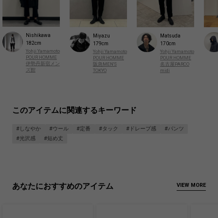
Nishikawa
Miyazu
Matsuda
182cm
179cm
170cm
Yohji Yamamoto
Yohji Yamamoto
Yohji Yamamoto
POUR HOMME
POUR HOMME
POUR HOMME
伊勢丹新宿メン
阪急MEN'S
名古屋PARCO
ズ館
TOKYO
midi
このアイテムに関連するキーワード
#しなやか
#ウール
#定番
#タック
#ドレープ感
#パンツ
#光沢感
#短め丈
あなたにおすすめのアイテム
VIEW MORE