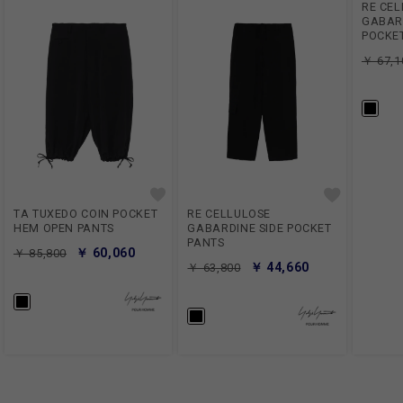
RE CE
GABAR
POCKE
￥ 67,1
TA TUXEDO COIN POCKET
RE CELLULOSE
HEM OPEN PANTS
GABARDINE SIDE POCKET
PANTS
￥ 60,060
￥ 85,800
￥ 44,660
￥ 63,800