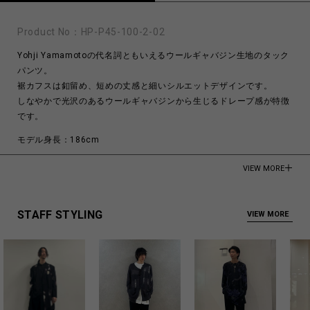
Product No：
HP-P45-100-2-02
Yohji Yamamotoの代名詞ともいえるウールギャバジン生地のタック
パンツ。
裾カフスは釦留め、短めの丈感と細いシルエットデザインです。
しなやかで光沢のあるウールギャバジンから生じるドレープ感が特徴
です。
モデル身長：186cm
100% Wool
VIEW MORE
Made in Japan
商品についてよくあるお問い合わせはこちら
STAFF STYLING
VIEW MORE